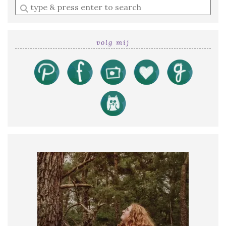
Enter
a
search
query
volg mij