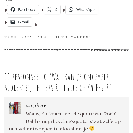
Facebook
X
WhatsApp
E-mail
TAGS:
LETTERS & LIGHTS
,
YALFEST
11 responses to “
Wat kan je ongeveer
scoren bij Letters & Lights op YALFest?
”
daphne
Wauw, die kaart met de quote van Roald
Dahl is mijn lievelingsquote, staat zelfs op
m’n zelfontworpen telefoonhoesje