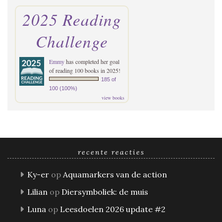
2025 Reading
Challenge
Emmy
has completed her goal
of reading 100 books in 2025!
185 of
100 (100%)
view books
recente reacties
Ky-er
op
Aquamarkers van de action
Lilian
op
Diersymboliek: de muis
Luna
op
Leesdoelen 2026 update #2