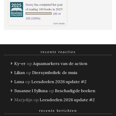
Emmy
has completed her goal
of reading 100 books in 2025!
185 of
100 (100%)
view books
recente reacties
Ky-er
op
Aquamarkers van de action
Lilian
op
Diersymboliek: de muis
Luna
op
Leesdoelen 2026 update #2
Susanne l Sylluna
op
Beschadigde boeken
Marjolijn
op
Leesdoelen 2026 update #2
recente berichten