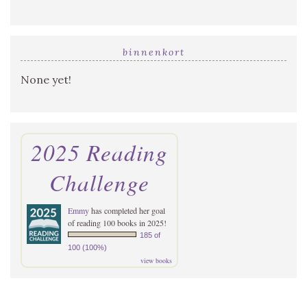
binnenkort
None yet!
2025 Reading
Challenge
Emmy
has completed her goal
of reading 100 books in 2025!
185 of
100 (100%)
view books