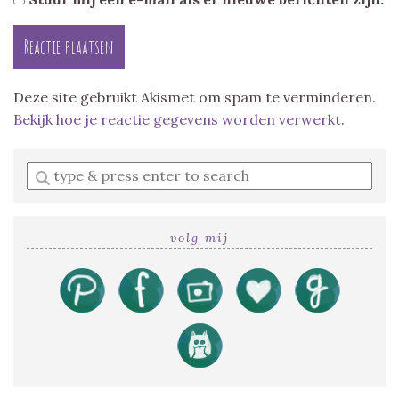
Deze site gebruikt Akismet om spam te verminderen.
Bekijk hoe je reactie gegevens worden verwerkt
.
Enter
a
search
query
volg mij