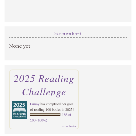
binnenkort
None yet!
2025 Reading
Challenge
Emmy
has completed her goal
of reading 100 books in 2025!
185 of
100 (100%)
view books