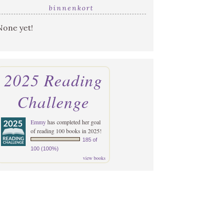
binnenkort
None yet!
2025 Reading
Challenge
Emmy
has completed her goal
of reading 100 books in 2025!
185 of
100 (100%)
view books