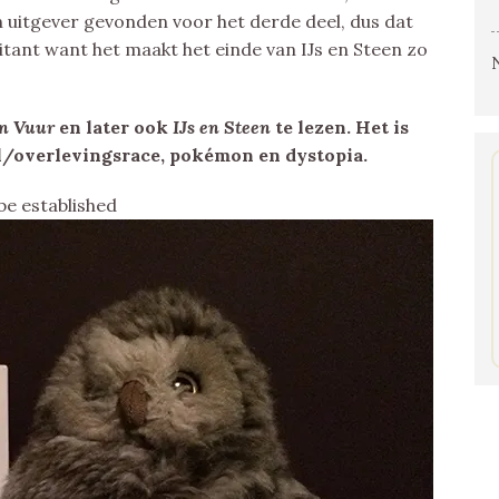
n uitgever gevonden voor het derde deel, dus dat
rritant want het maakt het einde van IJs en Steen zo
n Vuur
en later ook
IJs en Steen
te lezen. Het is
al/overlevingsrace, pokémon en dystopia.
be established