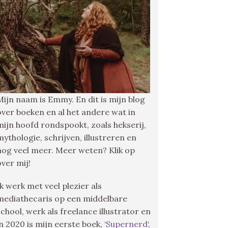
Mijn naam is Emmy. En dit is mijn blog
over boeken en al het andere wat in
mijn hoofd rondspookt, zoals hekserij,
mythologie, schrijven, illustreren en
nog veel meer. Meer weten? Klik op
over mij!
Ik werk met veel plezier als
mediathecaris op een middelbare
school, werk als freelance illustrator en
in 2020 is mijn eerste boek, ‘
Supernerd
‘,