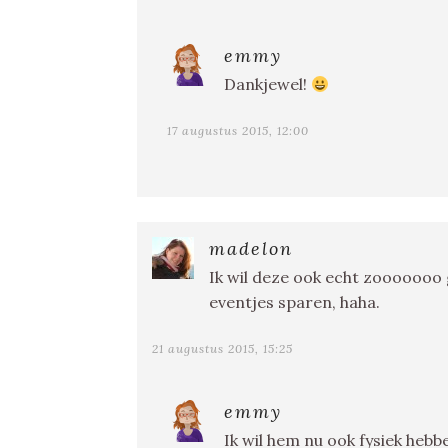
emmy
Dankjewel!
17 augustus 2015, 12:00
madelon
Ik wil deze ook echt zooooooo 
eventjes sparen, haha.
21 augustus 2015, 15:25
emmy
Ik wil hem nu ook fysiek heb