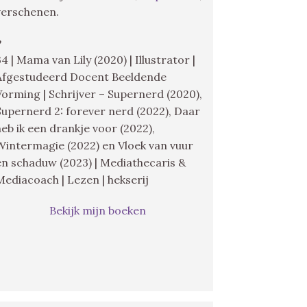
verschenen.
♥
34 | Mama van Lily (2020) | Illustrator |
Afgestudeerd Docent Beeldende
Vorming | Schrijver – Supernerd (2020),
Supernerd 2: forever nerd (2022), Daar
heb ik een drankje voor (2022),
Wintermagie (2022) en Vloek van vuur
en schaduw (2023) | Mediathecaris &
Mediacoach | Lezen | hekserij
Bekijk mijn boeken