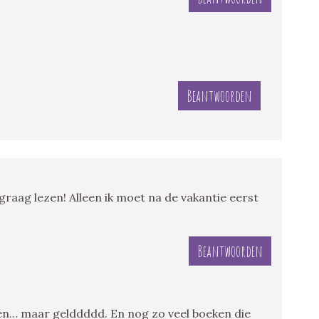
Beantwoorden
graag lezen! Alleen ik moet na de vakantie eerst
Beantwoorden
ben… maar gelddddd. En nog zo veel boeken die