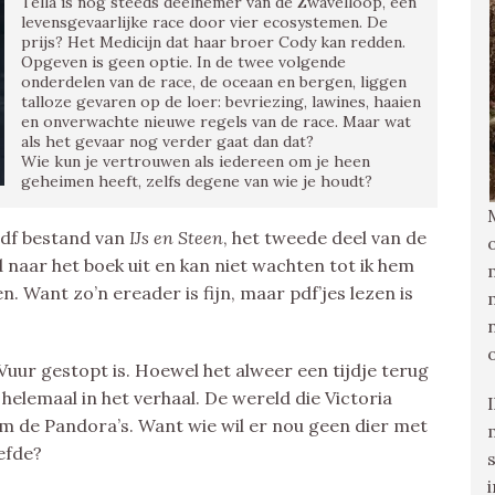
Tella is nog steeds deelnemer van de Zwavelloop, een
levensgevaarlijke race door vier ecosystemen. De
prijs? Het Medicijn dat haar broer Cody kan redden.
Opgeven is geen optie. In de twee volgende
onderdelen van de race, de oceaan en bergen, liggen
talloze gevaren op de loer: bevriezing, lawines, haaien
en onverwachte nieuwe regels van de race. Maar wat
als het gevaar nog verder gaat dan dat?
Wie kun je vertrouwen als iedereen om je heen
geheimen heeft, zelfs degene van wie je houdt?
pdf bestand van
IJs en Steen
, het tweede deel van de
d naar het boek uit en kan niet wachten tot ik hem
. Want zo’n ereader is fijn, maar pdf’jes lezen is
uur gestopt is. Hoewel het alweer een tijdje terug
helemaal in het verhaal. De wereld die Victoria
l om de Pandora’s. Want wie wil er nou geen dier met
efde?