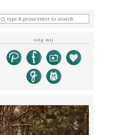
Enter
a
search
query
volg mij