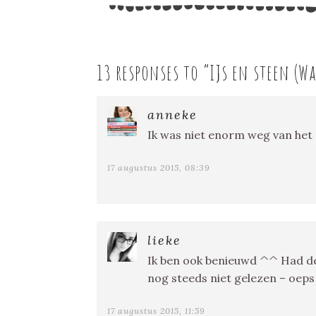
13 responses to “
IJs en steen (W
anneke
Ik was niet enorm weg van het 
17 augustus 2015, 08:39
lieke
Ik ben ook benieuwd ^^ Had dez
nog steeds niet gelezen – oeps
17 augustus 2015, 11:59