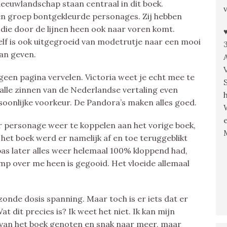
eeuwlandschap staan centraal in dit boek.
n groep bontgekleurde personages. Zij hebben
, die door de lijnen heen ook naar voren komt.
zelf is ook uitgegroeid van modetrutje naar een mooi
an geven.
e geen pagina vervelen. Victoria weet je echt mee te
t alle zinnen van de Nederlandse vertaling even
rsoonlijke voorkeur. De Pandora’s maken alles goed.
 personage weer te koppelen aan het vorige boek,
 het boek werd er namelijk af en toe teruggeblikt
as later alles weer helemaal 100% kloppend had,
ump over me heen is gegooid. Het vloeide allemaal
zonde dosis spanning. Maar toch is er iets dat er
t dit precies is? Ik weet het niet. Ik kan mijn
b van het boek genoten en snak naar meer, maar