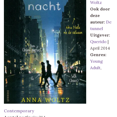
Woltz
Ook door
deze
auteur:
De
tunnel
Uitgever:
Querido
|
April 2014
Genres:
Young
Adult
,
Contemporary