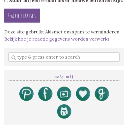
Stuur mij een e-mail als er nieuwe berichten zijn.
Deze site gebruikt Akismet om spam te verminderen.
Bekijk hoe je reactie gegevens worden verwerkt
.
Enter
a
search
query
volg mij