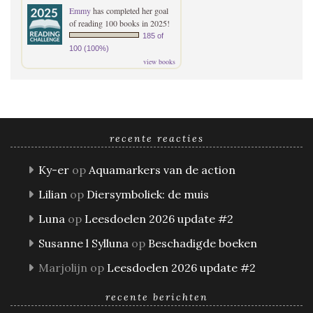
Emmy
has completed her goal
of reading 100 books in 2025!
185 of
100 (100%)
view books
recente reacties
Ky-er
op
Aquamarkers van de action
Lilian
op
Diersymboliek: de muis
Luna
op
Leesdoelen 2026 update #2
Susanne l Sylluna
op
Beschadigde boeken
Marjolijn
op
Leesdoelen 2026 update #2
recente berichten