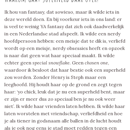
Ik hou van fantasy, dat sowieso, maar ik wilde iets in
deze wereld doen. En bij voorkeur iets in ons land: er
is veel te weinig YA fantasy dat zich ook daadwerkelijk
in een Nederlandse stad afspeelt. Ik wilde een nerdy
hoofdpersoon hebben: een meisje dat te dik is, verliefd
wordt op een meisje, nerdy obsessies heeft en opzoek
is naar dat geen wat haar speciaal maakt. Ik wilde
echter geen
special snowflake
. Geen
chosen one
,
waardoor ik besloot dat haar bestie ook een superheld
zou worden. Zonder Henry is Steph maar een
leeghoofd. Hij houdt haar op de grond en zegt tegen
haar: ‘yo chick, leuk dat je nu een superheld bent, maar
er zijn er meer dus zo speciaal ben je nu ook weer
niet’. Ik wilde haar vrienden laten hebben. Ik wilde haar
laten worstelen met vriendschap, verliefdheid en hoe
je als tiener in godsnaam alle ballen in de lucht houdt
als je ook nog eens je stad moet redden tegen een