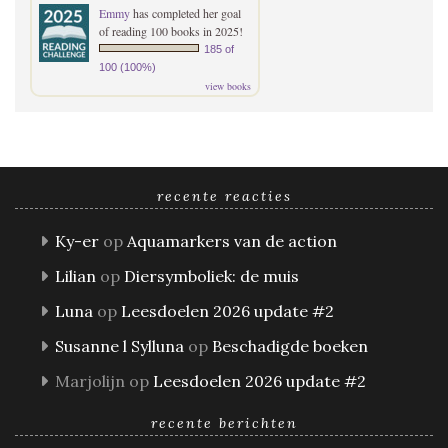
Emmy
has completed her goal
of reading 100 books in 2025!
185 of
100 (100%)
view books
recente reacties
Ky-er
op
Aquamarkers van de action
Lilian
op
Diersymboliek: de muis
Luna
op
Leesdoelen 2026 update #2
Susanne l Sylluna
op
Beschadigde boeken
Marjolijn
op
Leesdoelen 2026 update #2
recente berichten