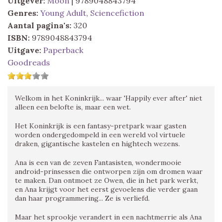
Uitgever:
Moon
| 9789048843794
Genres:
Young Adult
,
Sciencefiction
Aantal pagina's:
320
ISBN:
9789048843794
Uitgave:
Paperback
Goodreads
Welkom in het Koninkrijk... waar 'Happily ever after' niet
alleen een belofte is, maar een wet.
Het Koninkrijk is een fantasy-pretpark waar gasten
worden ondergedompeld in een wereld vol virtuele
draken, gigantische kastelen en hightech wezens.
Ana is een van de zeven Fantasisten, wondermooie
android-prinsessen die ontworpen zijn om dromen waar
te maken. Dan ontmoet ze Owen, die in het park werkt,
en Ana krijgt voor het eerst gevoelens die verder gaan
dan haar programmering... Ze is verliefd.
Maar het sprookje verandert in een nachtmerrie als Ana