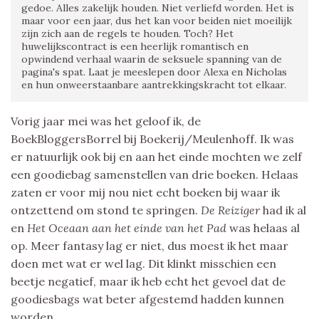
gedoe. Alles zakelijk houden. Niet verliefd worden. Het is
maar voor een jaar, dus het kan voor beiden niet moeilijk
zijn zich aan de regels te houden. Toch? Het
huwelijkscontract is een heerlijk romantisch en
opwindend verhaal waarin de seksuele spanning van de
pagina's spat. Laat je meeslepen door Alexa en Nicholas
en hun onweerstaanbare aantrekkingskracht tot elkaar.
Vorig jaar mei was het geloof ik, de
BoekBloggersBorrel bij Boekerij/Meulenhoff. Ik was
er natuurlijk ook bij en aan het einde mochten we zelf
een goodiebag samenstellen van drie boeken. Helaas
zaten er voor mij nou niet echt boeken bij waar ik
ontzettend om stond te springen.
De Reiziger
had ik al
en
Het Oceaan aan het einde van het Pad
was helaas al
op. Meer fantasy lag er niet, dus moest ik het maar
doen met wat er wel lag. Dit klinkt misschien een
beetje negatief, maar ik heb echt het gevoel dat de
goodiesbags wat beter afgestemd hadden kunnen
worden.