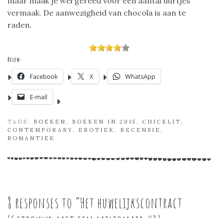
maar maak je wel gereed voor een aantal uurtjes
vermaak. De aanwezigheid van chocola is aan te
raden.
Delen:
Facebook
X
WhatsApp
E-mail
TAGS:
BOEKEN
,
BOEKEN IN 2015
,
CHICKLIT
,
CONTEMPORARY
,
EROTIEK
,
RECENSIE
,
ROMANTIEK
8 responses to “
Het huwelijkscontract