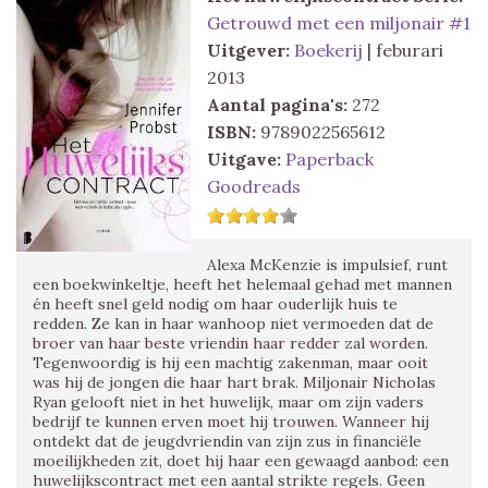
Getrouwd met een miljonair #1
Uitgever:
Boekerij
| feburari
2013
Aantal pagina's:
272
ISBN:
9789022565612
Uitgave:
Paperback
Goodreads
Alexa McKenzie is impulsief, runt
een boekwinkeltje, heeft het helemaal gehad met mannen
én heeft snel geld nodig om haar ouderlijk huis te
redden. Ze kan in haar wanhoop niet vermoeden dat de
broer van haar beste vriendin haar redder zal worden.
Tegenwoordig is hij een machtig zakenman, maar ooit
was hij de jongen die haar hart brak. Miljonair Nicholas
Ryan gelooft niet in het huwelijk, maar om zijn vaders
bedrijf te kunnen erven moet hij trouwen. Wanneer hij
ontdekt dat de jeugdvriendin van zijn zus in financiële
moeilijkheden zit, doet hij haar een gewaagd aanbod: een
huwelijkscontract met een aantal strikte regels. Geen