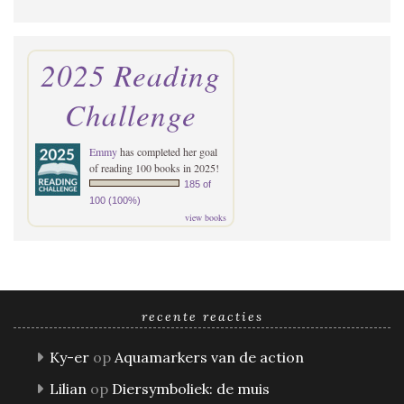
2025 Reading
Challenge
Emmy
has completed her goal
of reading 100 books in 2025!
185 of
100 (100%)
view books
recente reacties
Ky-er
op
Aquamarkers van de action
Lilian
op
Diersymboliek: de muis