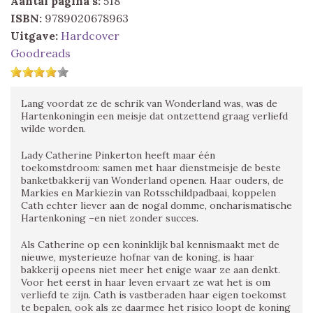
Aantal pagina's:
518
ISBN:
9789020678963
Uitgave:
Hardcover
Goodreads
Lang voordat ze de schrik van Wonderland was, was de
Hartenkoningin een meisje dat ontzettend graag verliefd
wilde worden.
Lady Catherine Pinkerton heeft maar één
toekomstdroom: samen met haar dienstmeisje de beste
banketbakkerij van Wonderland openen. Haar ouders, de
Markies en Markiezin van Rotsschildpadbaai, koppelen
Cath echter liever aan de nogal domme, oncharismatische
Hartenkoning –en niet zonder succes.
Als Catherine op een koninklijk bal kennismaakt met de
nieuwe, mysterieuze hofnar van de koning, is haar
bakkerij opeens niet meer het enige waar ze aan denkt.
Voor het eerst in haar leven ervaart ze wat het is om
verliefd te zijn. Cath is vastberaden haar eigen toekomst
te bepalen, ook als ze daarmee het risico loopt de koning