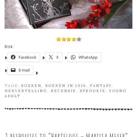
Delen:
Facebook
X
WhatsApp
E-mail
TAGS:
BOEKEN
,
BOEKEN IN 2016
,
FANTASY
,
HERVERTELLING
,
RECENSIE
,
SPROOKJE
,
YOUNG
ADULT
2 responses to “
Harteloos – Marissa Meyer
”