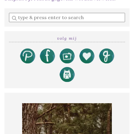
Enter
a
search
query
volg mij