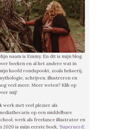
Mijn naam is Emmy. En dit is mijn blog
over boeken en al het andere wat in
mijn hoofd rondspookt, zoals hekserij,
mythologie, schrijven, illustreren en
nog veel meer. Meer weten? Klik op
over mij!
Ik werk met veel plezier als
mediathecaris op een middelbare
school, werk als freelance illustrator en
in 2020 is mijn eerste boek, ‘
Supernerd
‘,