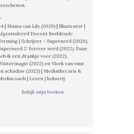
verschenen.
♥
34 | Mama van Lily (2020) | Illustrator |
Afgestudeerd Docent Beeldende
Vorming | Schrijver – Supernerd (2020),
Supernerd 2: forever nerd (2022), Daar
heb ik een drankje voor (2022),
Wintermagie (2022) en Vloek van vuur
en schaduw (2023) | Mediathecaris &
Mediacoach | Lezen | hekserij
Bekijk mijn boeken