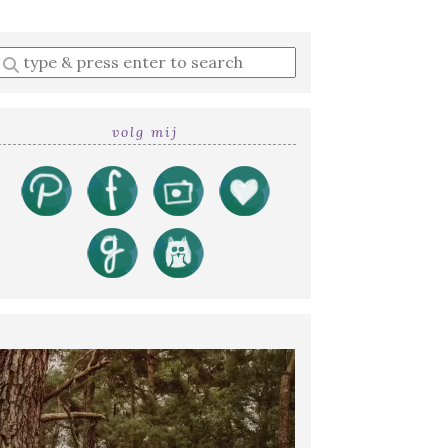
Enter
a
search
query
volg mij