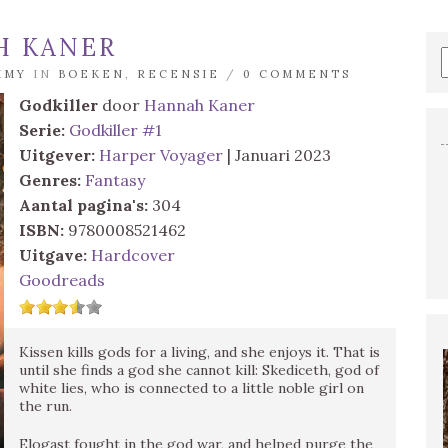
H KANER
MMY
IN
BOEKEN
,
RECENSIE
/
0 COMMENTS
Godkiller
door
Hannah Kaner
Serie:
Godkiller #1
Uitgever:
Harper Voyager
| Januari 2023
Genres:
Fantasy
Aantal pagina's:
304
ISBN:
9780008521462
Uitgave:
Hardcover
Goodreads
Kissen kills gods for a living, and she enjoys it. That is
until she finds a god she cannot kill: Skediceth, god of
white lies, who is connected to a little noble girl on
the run.
Elogast fought in the god war, and helped purge the