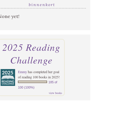
binnenkort
None yet!
2025 Reading
Challenge
Emmy
has completed her goal
of reading 100 books in 2025!
185 of
100 (100%)
view books