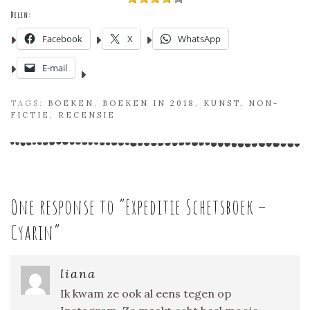
Delen:
Facebook
X
WhatsApp
E-mail
TAGS:
BOEKEN
,
BOEKEN IN 2018
,
KUNST
,
NON-
FICTIE
,
RECENSIE
One response to “
Expeditie Schetsboek –
Cyarin
”
liana
Ik kwam ze ook al eens tegen op