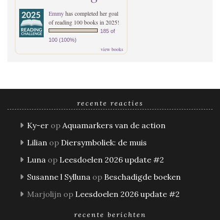
Emmy
has completed her goal
of reading 100 books in 2025!
185 of
100 (100%)
view books
recente reacties
Ky-er
op
Aquamarkers van de action
Lilian
op
Diersymboliek: de muis
Luna
op
Leesdoelen 2026 update #2
Susanne l Sylluna
op
Beschadigde boeken
Marjolijn
op
Leesdoelen 2026 update #2
recente berichten