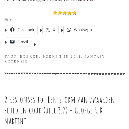
Delen:
Facebook
X
WhatsApp
E-mail
TAGS:
BOEKEN
,
BOEKEN IN 2014
,
FANTASY
,
RECENSIE
2 responses to “
Een storm van zwaarden –
bloed en goud (deel 3.2) – George R. R.
Martin
”