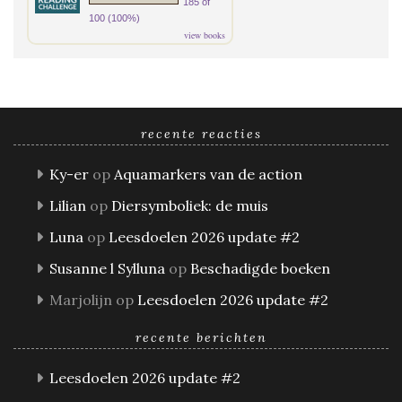
185 of
100 (100%)
view books
recente reacties
Ky-er
op
Aquamarkers van de action
Lilian
op
Diersymboliek: de muis
Luna
op
Leesdoelen 2026 update #2
Susanne l Sylluna
op
Beschadigde boeken
Marjolijn
op
Leesdoelen 2026 update #2
recente berichten
Leesdoelen 2026 update #2