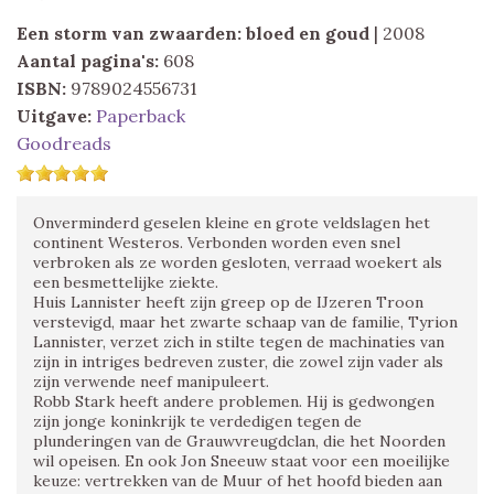
Een storm van zwaarden: bloed en goud
| 2008
Aantal pagina's:
608
ISBN:
9789024556731
Uitgave:
Paperback
Goodreads
Onverminderd geselen kleine en grote veldslagen het
continent Westeros. Verbonden worden even snel
verbroken als ze worden gesloten, verraad woekert als
een besmettelijke ziekte.
Huis Lannister heeft zijn greep op de IJzeren Troon
verstevigd, maar het zwarte schaap van de familie, Tyrion
Lannister, verzet zich in stilte tegen de machinaties van
zijn in intriges bedreven zuster, die zowel zijn vader als
zijn verwende neef manipuleert.
Robb Stark heeft andere problemen. Hij is gedwongen
zijn jonge koninkrijk te verdedigen tegen de
plunderingen van de Grauwvreugdclan, die het Noorden
wil opeisen. En ook Jon Sneeuw staat voor een moeilijke
keuze: vertrekken van de Muur of het hoofd bieden aan