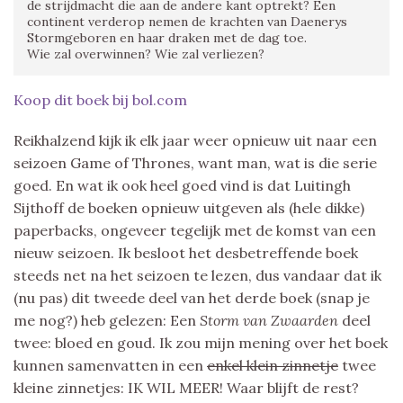
de strijdmacht die aan de andere kant optrekt? Een
continent verderop nemen de krachten van Daenerys
Stormgeboren en haar draken met de dag toe.
Wie zal overwinnen? Wie zal verliezen?
Koop dit boek bij bol.com
Reikhalzend kijk ik elk jaar weer opnieuw uit naar een
seizoen Game of Thrones, want man, wat is die serie
goed. En wat ik ook heel goed vind is dat Luitingh
Sijthoff de boeken opnieuw uitgeven als (hele dikke)
paperbacks, ongeveer tegelijk met de komst van een
nieuw seizoen. Ik besloot het desbetreffende boek
steeds net na het seizoen te lezen, dus vandaar dat ik
(nu pas) dit tweede deel van het derde boek (snap je
me nog?) heb gelezen: Een
Storm van Zwaarden
deel
twee: bloed en goud. Ik zou mijn mening over het boek
kunnen samenvatten in een
enkel klein zinnetje
twee
kleine zinnetjes: IK WIL MEER! Waar blijft de rest?