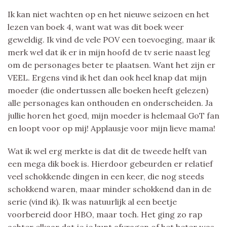
Ik kan niet wachten op en het nieuwe seizoen en het
lezen van boek 4, want wat was dit boek weer
geweldig. Ik vind de vele POV een toevoeging, maar ik
merk wel dat ik er in mijn hoofd de tv serie naast leg
om de personages beter te plaatsen. Want het zijn er
VEEL. Ergens vind ik het dan ook heel knap dat mijn
moeder (die ondertussen alle boeken heeft gelezen)
alle personages kan onthouden en onderscheiden. Ja
jullie horen het goed, mijn moeder is helemaal GoT fan
en loopt voor op mij! Applausje voor mijn lieve mama!
Wat ik wel erg merkte is dat dit de tweede helft van
een mega dik boek is. Hierdoor gebeurden er relatief
veel schokkende dingen in een keer, die nog steeds
schokkend waren, maar minder schokkend dan in de
serie (vind ik). Ik was natuurlijk al een beetje
voorbereid door HBO, maar toch. Het ging zo rap
achter elkaar dat je je kunt afvragen of het beter was