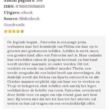
Aantal pagina's:
368
ISBN:
9789029088619
Uitgave:
eBook
Source:
Bibliotheek
Goodreads
De legende begint... Patroclus is een jonge prins,
verbannen naar het koninkrijk van Phthia om daar op te
groeien met godenzoon Achilles. Achilles is sterk, mooi,
een gouden kind: alles wat Patroclus niet is. Maar ondanks
hun verschillen raken de jongens bevriend, en hun band
wordt sterker naarmate ze ouder worden. Dit tot
verdriet en woede van Achilles' moeder Thetis, een
wrede zeegodin die een hekel heeft aan stervelingen. Als
duidelijk wordt dat Helena van Sparta ontvoerd is en alle
Griekse mannen verplicht zijn om haar eer te wreken en
Troje te belegeren, sluit Achilles zich aan bij het leger,
verblind door de belofte van roem. Patroclus, verscheurd
door liefde voor en angst om zijn vriend, gaat met hem
mee. Zij weten niet dat het lot hen tot het uiterste zal
testen en hun zal vragen om een verschrikkelijk offer.