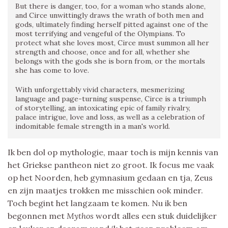
But there is danger, too, for a woman who stands alone,
and Circe unwittingly draws the wrath of both men and
gods, ultimately finding herself pitted against one of the
most terrifying and vengeful of the Olympians. To
protect what she loves most, Circe must summon all her
strength and choose, once and for all, whether she
belongs with the gods she is born from, or the mortals
she has come to love.
With unforgettably vivid characters, mesmerizing
language and page-turning suspense, Circe is a triumph
of storytelling, an intoxicating epic of family rivalry,
palace intrigue, love and loss, as well as a celebration of
indomitable female strength in a man's world.
Ik ben dol op mythologie, maar toch is mijn kennis van
het Griekse pantheon niet zo groot. Ik focus me vaak
op het Noorden, heb gymnasium gedaan en tja, Zeus
en zijn maatjes trokken me misschien ook minder.
Toch begint het langzaam te komen. Nu ik ben
begonnen met
Mythos
wordt alles een stuk duidelijker