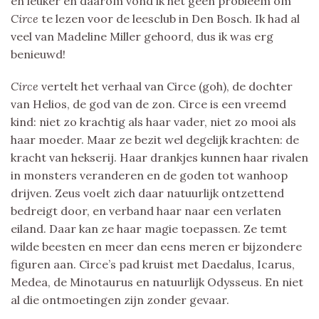
en leuker en daarom vond ik het geen probleem om
Circe
te lezen voor de leesclub in Den Bosch. Ik had al
veel van Madeline Miller gehoord, dus ik was erg
benieuwd!
Circe
vertelt het verhaal van Circe (goh), de dochter
van Helios, de god van de zon. Circe is een vreemd
kind: niet zo krachtig als haar vader, niet zo mooi als
haar moeder. Maar ze bezit wel degelijk krachten: de
kracht van hekserij. Haar drankjes kunnen haar rivalen
in monsters veranderen en de goden tot wanhoop
drijven. Zeus voelt zich daar natuurlijk ontzettend
bedreigt door, en verband haar naar een verlaten
eiland. Daar kan ze haar magie toepassen. Ze temt
wilde beesten en meer dan eens meren er bijzondere
figuren aan. Circe’s pad kruist met Daedalus, Icarus,
Medea, de Minotaurus en natuurlijk Odysseus. En niet
al die ontmoetingen zijn zonder gevaar.