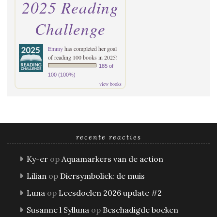
2025 Reading
Challenge
Emmy
has completed her goal
of reading 100 books in 2025!
185 of
100 (100%)
view books
recente reacties
Ky-er
op
Aquamarkers van de action
Lilian
op
Diersymboliek: de muis
Luna
op
Leesdoelen 2026 update #2
Susanne l Sylluna
op
Beschadigde boeken