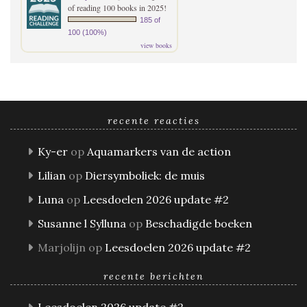
of reading 100 books in 2025!
185 of
100 (100%)
view books
recente reacties
Ky-er
op
Aquamarkers van de action
Lilian
op
Diersymboliek: de muis
Luna
op
Leesdoelen 2026 update #2
Susanne l Sylluna
op
Beschadigde boeken
Marjolijn
op
Leesdoelen 2026 update #2
recente berichten
Leesdoelen 2026 update #2