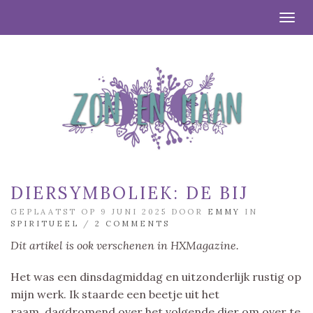
Togg
DIERSYMBOLIEK: DE BIJ
GEPLAATST OP 9 JUNI 2025 DOOR
EMMY
IN
SPIRITUEEL
/
2 COMMENTS
Dit artikel is ook verschenen in HXMagazine.
Het was een dinsdagmiddag en uitzonderlijk rustig op
mijn werk. Ik staarde een beetje uit het
raam, dagdromend over het volgende dier om over te