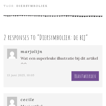
TAGS:
DIERSYMBOLIEK
2 responses to “
Diersymboliek: de bij
”
marjolijn
Wat een superleuke illustratie bij dit artikel
^^
Beantwoorden
13 juni 2025, 10:05
cecile