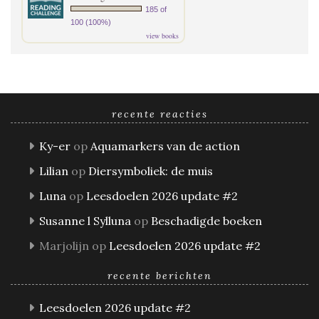
185 of
100 (100%)
view books
recente reacties
Ky-er
op
Aquamarkers van de action
Lilian
op
Diersymboliek: de muis
Luna
op
Leesdoelen 2026 update #2
Susanne l Sylluna
op
Beschadigde boeken
Marjolijn
op
Leesdoelen 2026 update #2
recente berichten
Leesdoelen 2026 update #2