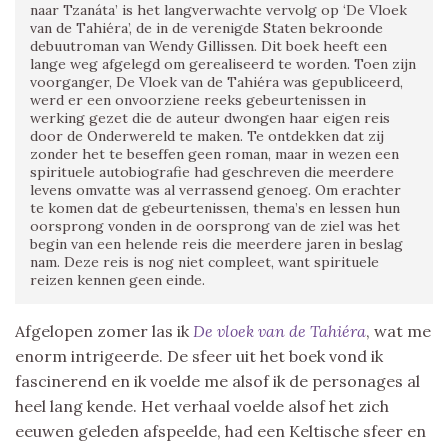
naar Tzanáta’ is het langverwachte vervolg op ‘De Vloek
van de Tahiéra’, de in de verenigde Staten bekroonde
debuutroman van Wendy Gillissen. Dit boek heeft een
lange weg afgelegd om gerealiseerd te worden. Toen zijn
voorganger, De Vloek van de Tahiéra was gepubliceerd,
werd er een onvoorziene reeks gebeurtenissen in
werking gezet die de auteur dwongen haar eigen reis
door de Onderwereld te maken. Te ontdekken dat zij
zonder het te beseffen geen roman, maar in wezen een
spirituele autobiografie had geschreven die meerdere
levens omvatte was al verrassend genoeg. Om erachter
te komen dat de gebeurtenissen, thema’s en lessen hun
oorsprong vonden in de oorsprong van de ziel was het
begin van een helende reis die meerdere jaren in beslag
nam. Deze reis is nog niet compleet, want spirituele
reizen kennen geen einde.
Afgelopen zomer las ik
De vloek van de Tahiéra
, wat me
enorm intrigeerde. De sfeer uit het boek vond ik
fascinerend en ik voelde me alsof ik de personages al
heel lang kende. Het verhaal voelde alsof het zich
eeuwen geleden afspeelde, had een Keltische sfeer en