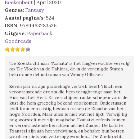
Boekenbent
| April 2020
Genres:
Fantasy
Aantal pagina's:
524
ISBN:
9789463283526
Uitgave:
Paperback
Goodreads
‘De Zoektocht naar Tzanáta’ is het langverwachte vervolg
op ‘De Vloek van de Tahiéra’, de in de verenigde Staten
bekroonde debuutroman van Wendy Gillissen.
Zeven jaar na zijn plotselinge vertrek heeft Yldich een
verontrustende droom die hem terugbrengt naar het
Huis van het Hert. Er verschijnen ranke schepen voor de
kust die hem griezelig bekend voorkomen. Ondertussen
leidt Rom een rustig bestaan tussen de Einache van het
hoge Noorden. Maar alles is niet wat het lijkt. Terwijl hij
nog worstelt met zijn magische Tzanatzi erfenis komen
er verontrustende berichten uit het Zuiden. De laatste
Tzanatzi zijn aan het verdwijnen, en behalve hun botten
wordt er niets van ze teruggevonden… ‘De Zoektocht