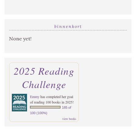
binnenkort
None yet!
2025 Reading
Challenge
Emmy
has completed her goal
of reading 100 books in 2025!
185 of
100 (100%)
view books