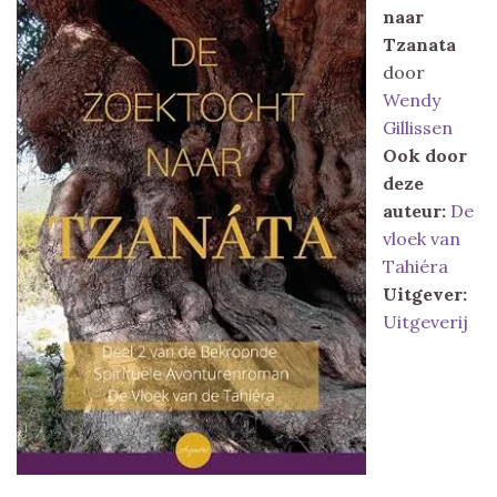
naar
Tzanata
door
Wendy
Gillissen
Ook door
deze
auteur:
De
vloek van
Tahiéra
Uitgever:
Uitgeverij