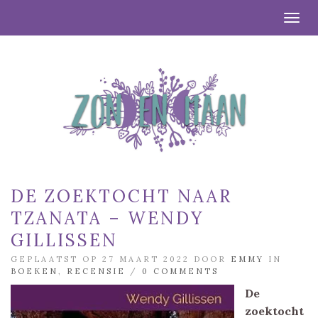
Togg
DE ZOEKTOCHT NAAR
TZANATA – WENDY
GILLISSEN
GEPLAATST OP 27 MAART 2022 DOOR
EMMY
IN
BOEKEN
,
RECENSIE
/
0 COMMENTS
De
zoektocht