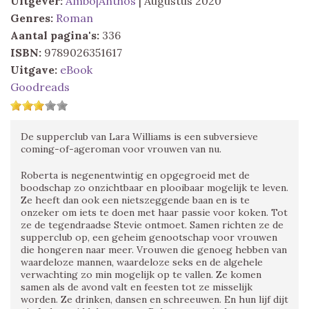
Uitgever:
Ambo|Anthos
| Augustus 2020
Genres:
Roman
Aantal pagina's:
336
ISBN:
9789026351617
Uitgave:
eBook
Goodreads
De supperclub van Lara Williams is een subversieve
coming-of-ageroman voor vrouwen van nu.
Roberta is negenentwintig en opgegroeid met de
boodschap zo onzichtbaar en plooibaar mogelijk te leven.
Ze heeft dan ook een nietszeggende baan en is te
onzeker om iets te doen met haar passie voor koken. Tot
ze de tegendraadse Stevie ontmoet. Samen richten ze de
supperclub op, een geheim genootschap voor vrouwen
die hongeren naar meer. Vrouwen die genoeg hebben van
waardeloze mannen, waardeloze seks en de algehele
verwachting zo min mogelijk op te vallen. Ze komen
samen als de avond valt en feesten tot ze misselijk
worden. Ze drinken, dansen en schreeuwen. En hun lijf dijt