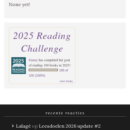
None yet!
2025 Reading
Challenge
Emmy
has completed her goal
of reading 100 books in 2025!
185 of
100 (100%)
view books
recente reacties
Lalagè
op
Leesdoelen 2026 update #2