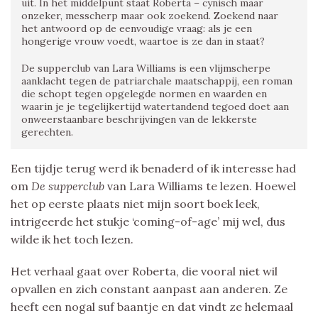
uit. In het middelpunt staat Roberta – cynisch maar
onzeker, messcherp maar ook zoekend. Zoekend naar
het antwoord op de eenvoudige vraag: als je een
hongerige vrouw voedt, waartoe is ze dan in staat?
De supperclub van Lara Williams is een vlijmscherpe
aanklacht tegen de patriarchale maatschappij, een roman
die schopt tegen opgelegde normen en waarden en
waarin je je tegelijkertijd watertandend tegoed doet aan
onweerstaanbare beschrijvingen van de lekkerste
gerechten.
Een tijdje terug werd ik benaderd of ik interesse had
om
De supperclub
van Lara Williams te lezen. Hoewel
het op eerste plaats niet mijn soort boek leek,
intrigeerde het stukje ‘coming-of-age’ mij wel, dus
wilde ik het toch lezen.
Het verhaal gaat over Roberta, die vooral niet wil
opvallen en zich constant aanpast aan anderen. Ze
heeft een nogal suf baantje en dat vindt ze helemaal