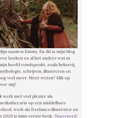
Mijn naam is Emmy. En dit is mijn blog
over boeken en al het andere wat in
mijn hoofd rondspookt, zoals hekserij,
mythologie, schrijven, illustreren en
nog veel meer. Meer weten? Klik op
over mij!
Ik werk met veel plezier als
mediathecaris op een middelbare
school, werk als freelance illustrator en
in 2020 is mijn eerste boek, ‘
Supernerd
‘,