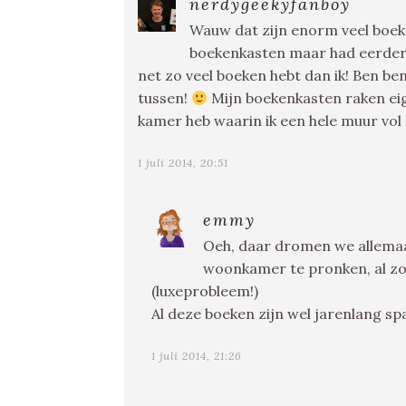
nerdygeekyfanboy
Wauw dat zijn enorm veel boeken
boekenkasten maar had eerder he
net zo veel boeken hebt dan ik! Ben be
tussen!
Mijn boekenkasten raken eige
kamer heb waarin ik een hele muur vo
1 juli 2014, 20:51
emmy
Oeh, daar dromen we allemaal
woonkamer te pronken, al zou
(luxeprobleem!)
Al deze boeken zijn wel jarenlang sp
1 juli 2014, 21:26