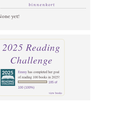
binnenkort
None yet!
2025 Reading
Challenge
Emmy
has completed her goal
of reading 100 books in 2025!
185 of
100 (100%)
view books