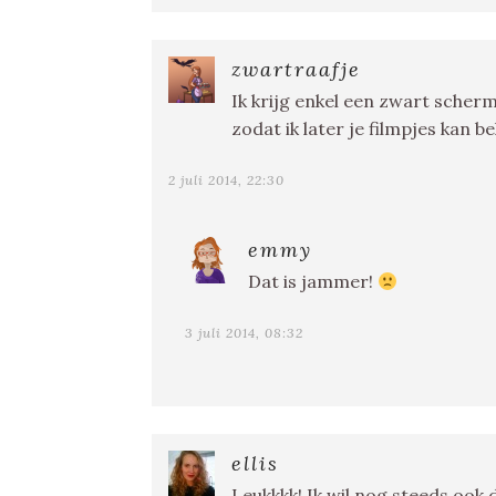
zwartraafje
Ik krijg enkel een zwart scherm
zodat ik later je filmpjes kan b
2 juli 2014, 22:30
emmy
Dat is jammer!
3 juli 2014, 08:32
ellis
Leukkkk! Ik wil nog steeds oo