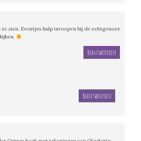
 te zien. Eventjes hulp inroepen bij de echtgenoot
ekijken.
Beantwoorden
Beantwoorden
k dat Grimm boek met tekeningen van Charlotte