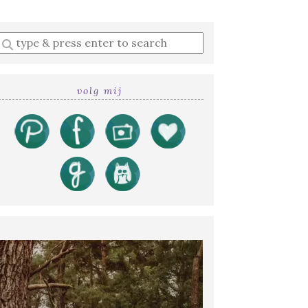
Enter
a
search
query
volg mij