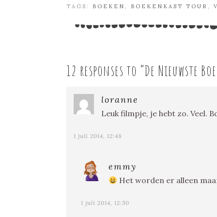
TAGS:
BOEKEN
,
BOEKENKAST TOUR
,
12 responses to “
De Nieuwste Boe
loranne
Leuk filmpje, je hebt zo. Veel.
1 juli 2014, 12:48
emmy
Het worden er alleen maa
1 juli 2014, 12:50