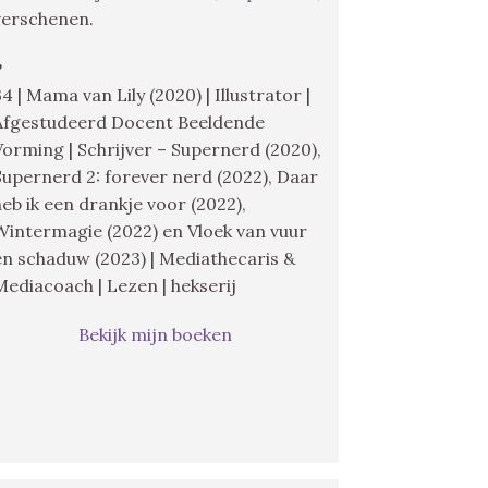
verschenen.
♥
34 | Mama van Lily (2020) | Illustrator |
Afgestudeerd Docent Beeldende
Vorming | Schrijver – Supernerd (2020),
Supernerd 2: forever nerd (2022), Daar
heb ik een drankje voor (2022),
Wintermagie (2022) en Vloek van vuur
en schaduw (2023) | Mediathecaris &
Mediacoach | Lezen | hekserij
Bekijk mijn boeken