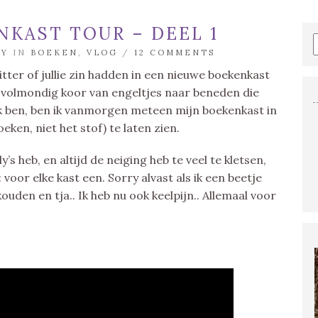
KAST TOUR – DEEL 1
MY
IN
BOEKEN
,
VLOG
/
12 COMMENTS
ter of jullie zin hadden in een nieuwe boekenkast
 volmondig koor van engeltjes naar beneden die
ik ben, ben ik vanmorgen meteen mijn boekenkast in
eken, niet het stof) te laten zien.
’s heb, en altijd de neiging heb te veel te kletsen,
: voor elke kast een. Sorry alvast als ik een beetje
ouden en tja.. Ik heb nu ook keelpijn.. Allemaal voor