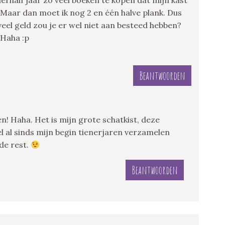
erhalf jaar zo veel boeken te kopen dat mijn kast
. Maar dan moet ik nog 2 en één halve plank. Dus
eveel geld zou je er wel niet aan besteed hebben?
 Haha :p
Beantwoorden
en! Haha. Het is mijn grote schatkist, deze
l al sinds mijn begin tienerjaren verzamelen
de rest.
Beantwoorden