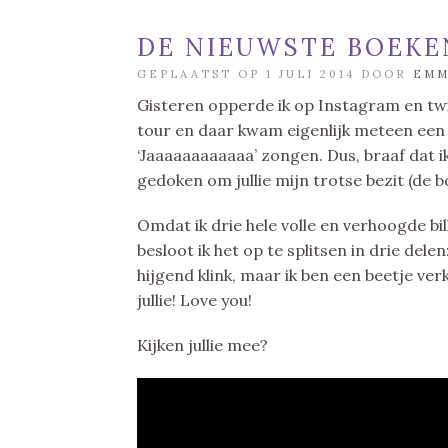
DE NIEUWSTE BOEKEN
GEPLAATST OP 1 JULI 2014 DOOR
EM
Gisteren opperde ik op Instagram en twit
tour en daar kwam eigenlijk meteen een
‘Jaaaaaaaaaaaa’ zongen. Dus, braaf dat 
gedoken om jullie mijn trotse bezit (de bo
Omdat ik drie hele volle en verhoogde billy
besloot ik het op te splitsen in drie delen
hijgend klink, maar ik ben een beetje verk
jullie! Love you!
Kijken jullie mee?