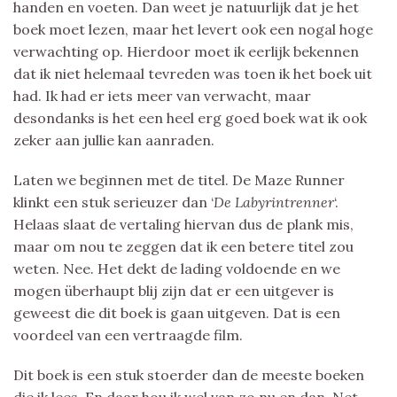
handen en voeten. Dan weet je natuurlijk dat je het
boek moet lezen, maar het levert ook een nogal hoge
verwachting op. Hierdoor moet ik eerlijk bekennen
dat ik niet helemaal tevreden was toen ik het boek uit
had. Ik had er iets meer van verwacht, maar
desondanks is het een heel erg goed boek wat ik ook
zeker aan jullie kan aanraden.
Laten we beginnen met de titel. De Maze Runner
klinkt een stuk serieuzer dan ‘
De Labyrintrenner
‘.
Helaas slaat de vertaling hiervan dus de plank mis,
maar om nou te zeggen dat ik een betere titel zou
weten. Nee. Het dekt de lading voldoende en we
mogen überhaupt blij zijn dat er een uitgever is
geweest die dit boek is gaan uitgeven. Dat is een
voordeel van een vertraagde film.
Dit boek is een stuk stoerder dan de meeste boeken
die ik lees. En daar hou ik wel van zo nu en dan. Net