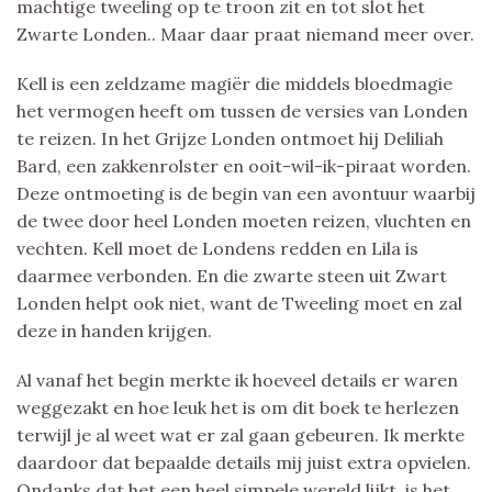
machtige tweeling op te troon zit en tot slot het
Zwarte Londen.. Maar daar praat niemand meer over.
Kell is een zeldzame magiër die middels bloedmagie
het vermogen heeft om tussen de versies van Londen
te reizen. In het Grijze Londen ontmoet hij Deliliah
Bard, een zakkenrolster en ooit-wil-ik-piraat worden.
Deze ontmoeting is de begin van een avontuur waarbij
de twee door heel Londen moeten reizen, vluchten en
vechten. Kell moet de Londens redden en Lila is
daarmee verbonden. En die zwarte steen uit Zwart
Londen helpt ook niet, want de Tweeling moet en zal
deze in handen krijgen.
Al vanaf het begin merkte ik hoeveel details er waren
weggezakt en hoe leuk het is om dit boek te herlezen
terwijl je al weet wat er zal gaan gebeuren. Ik merkte
daardoor dat bepaalde details mij juist extra opvielen.
Ondanks dat het een heel simpele wereld lijkt, is het