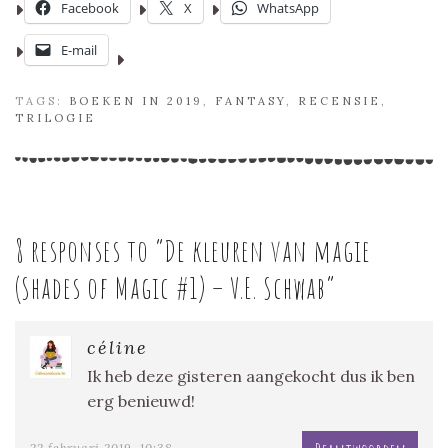
Facebook
X
WhatsApp
E-mail
TAGS:
BOEKEN IN 2019
,
FANTASY
,
RECENSIE
,
TRILOGIE
8 responses to “
De kleuren van magie
(Shades of Magic #1) – V.E. Schwab
”
céline
Ik heb deze gisteren aangekocht dus ik ben
erg benieuwd!
22 februari 2019, 10:38