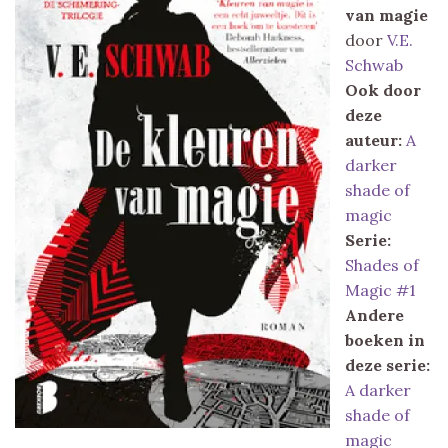
van magie
door
V.E.
Schwab
Ook door
deze
auteur:
A
darker
shade of
magic
Serie:
Shades of
Magic #1
Andere
boeken in
deze serie:
A darker
shade of
magic