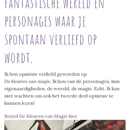
fantastische wereld en
personages waar je
spontaan verliefd op
wordt.
Ik ben opnieuw verliefd geworden op
De kleuren van magie.
Ik hou van de personages, hun
eigenaardigheden, de wereld, de magie. Echt. Ik kan
niet wachten om ook het tweede deel opnieuw te
kunnen lezen!
Bestel De Kleuren van Magie hier