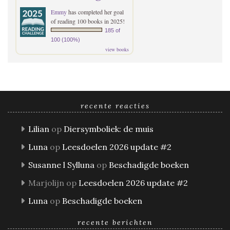
Emmy
has completed her goal
of reading 100 books in 2025!
185 of
100 (100%)
view books
recente reacties
Lilian
op
Diersymboliek: de muis
Luna
op
Leesdoelen 2026 update #2
Susanne l Sylluna
op
Beschadigde boeken
Marjolijn
op
Leesdoelen 2026 update #2
Luna
op
Beschadigde boeken
recente berichten