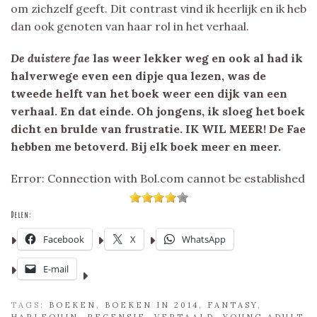
om zichzelf geeft. Dit contrast vind ik heerlijk en ik heb
dan ook genoten van haar rol in het verhaal.
De duistere fae
las weer lekker weg en ook al had ik
halverwege even een dipje qua lezen, was de
tweede helft van het boek weer een dijk van een
verhaal. En dat einde. Oh jongens, ik sloeg het boek
dicht en brulde van frustratie. IK WIL MEER! De Fae
hebben me betoverd. Bij elk boek meer en meer.
Error: Connection with Bol.com cannot be established
Delen:
Facebook
X
WhatsApp
E-mail
TAGS:
BOEKEN
,
BOEKEN IN 2014
,
FANTASY
,
HARLEQUIN
,
RECENSIE
,
VERTAALD
,
YOUNG ADULT