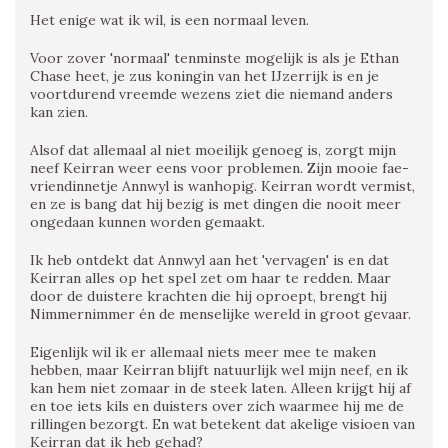
Het enige wat ik wil, is een normaal leven.
Voor zover 'normaal' tenminste mogelijk is als je Ethan
Chase heet, je zus koningin van het IJzerrijk is en je
voortdurend vreemde wezens ziet die niemand anders
kan zien.
Alsof dat allemaal al niet moeilijk genoeg is, zorgt mijn
neef Keirran weer eens voor problemen. Zijn mooie fae-
vriendinnetje Annwyl is wanhopig. Keirran wordt vermist,
en ze is bang dat hij bezig is met dingen die nooit meer
ongedaan kunnen worden gemaakt.
Ik heb ontdekt dat Annwyl aan het 'vervagen' is en dat
Keirran alles op het spel zet om haar te redden. Maar
door de duistere krachten die hij oproept, brengt hij
Nimmernimmer én de menselijke wereld in groot gevaar.
Eigenlijk wil ik er allemaal niets meer mee te maken
hebben, maar Keirran blijft natuurlijk wel mijn neef, en ik
kan hem niet zomaar in de steek laten. Alleen krijgt hij af
en toe iets kils en duisters over zich waarmee hij me de
rillingen bezorgt. En wat betekent dat akelige visioen van
Keirran dat ik heb gehad?