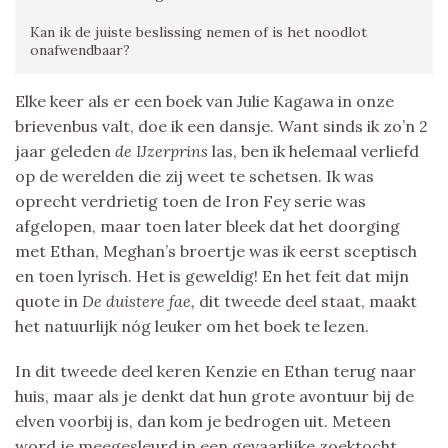
Kan ik de juiste beslissing nemen of is het noodlot
onafwendbaar?
Elke keer als er een boek van Julie Kagawa in onze
brievenbus valt, doe ik een dansje. Want sinds ik zo’n 2
jaar geleden
de IJzerprins
las, ben ik helemaal verliefd
op de werelden die zij weet te schetsen. Ik was
oprecht verdrietig toen de Iron Fey serie was
afgelopen, maar toen later bleek dat het doorging
met Ethan, Meghan’s broertje was ik eerst sceptisch
en toen lyrisch. Het is geweldig! En het feit dat mijn
quote in
De duistere fae,
dit tweede deel staat, maakt
het natuurlijk nóg leuker om het boek te lezen.
In dit tweede deel keren Kenzie en Ethan terug naar
huis, maar als je denkt dat hun grote avontuur bij de
elven voorbij is, dan kom je bedrogen uit. Meteen
word je meegesleurd in een gevaarlijke zoektocht