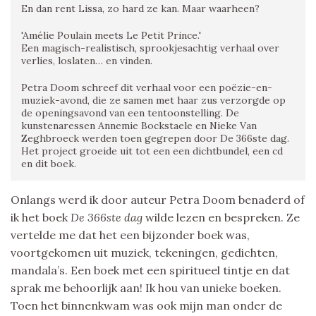
En dan rent Lissa, zo hard ze kan. Maar waarheen?
'Amélie Poulain meets Le Petit Prince.'
Een magisch-realistisch, sprookjesachtig verhaal over
verlies, loslaten… en vinden.
Petra Doom schreef dit verhaal voor een poëzie-en-
muziek-avond, die ze samen met haar zus verzorgde op
de openingsavond van een tentoonstelling. De
kunstenaressen Annemie Bockstaele en Nieke Van
Zeghbroeck werden toen gegrepen door De 366ste dag.
Het project groeide uit tot een een dichtbundel, een cd
en dit boek.
Onlangs werd ik door auteur Petra Doom benaderd of
ik het boek
De 366ste dag
wilde lezen en bespreken. Ze
vertelde me dat het een bijzonder boek was,
voortgekomen uit muziek, tekeningen, gedichten,
mandala’s. Een boek met een spiritueel tintje en dat
sprak me behoorlijk aan! Ik hou van unieke boeken.
Toen het binnenkwam was ook mijn man onder de