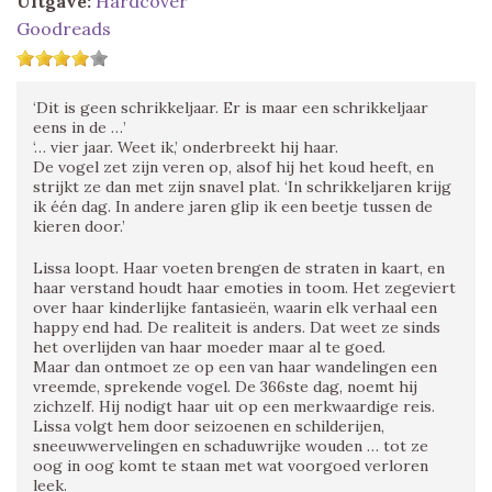
Uitgave:
Hardcover
Goodreads
‘Dit is geen schrikkeljaar. Er is maar een schrikkeljaar
eens in de …’
‘… vier jaar. Weet ik,’ onderbreekt hij haar.
De vogel zet zijn veren op, alsof hij het koud heeft, en
strijkt ze dan met zijn snavel plat. ‘In schrikkeljaren krijg
ik één dag. In andere jaren glip ik een beetje tussen de
kieren door.’
Lissa loopt. Haar voeten brengen de straten in kaart, en
haar verstand houdt haar emoties in toom. Het zegeviert
over haar kinderlijke fantasieën, waarin elk verhaal een
happy end had. De realiteit is anders. Dat weet ze sinds
het overlijden van haar moeder maar al te goed.
Maar dan ontmoet ze op een van haar wandelingen een
vreemde, sprekende vogel. De 366ste dag, noemt hij
zichzelf. Hij nodigt haar uit op een merkwaardige reis.
Lissa volgt hem door seizoenen en schilderijen,
sneeuwwervelingen en schaduwrijke wouden … tot ze
oog in oog komt te staan met wat voorgoed verloren
leek.