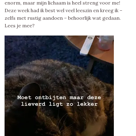
enorm, maar mijn lichaam is heel streng voor me!
Deze week had ik best wel veel leeszin en kreeg ik –
zelfs met rustig aandoen – behoorlijk wat gedaan.
Lees je mee?