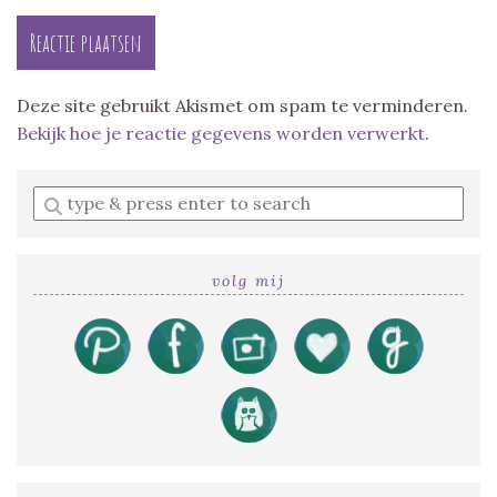
Deze site gebruikt Akismet om spam te verminderen.
Bekijk hoe je reactie gegevens worden verwerkt
.
Enter
a
search
query
volg mij