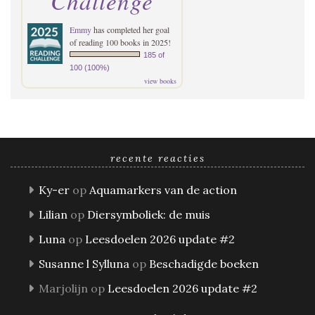
Challenge
Emmy
has completed her goal
of reading 100 books in 2025!
185 of
100 (100%)
view books
recente reacties
Ky-er
op
Aquamarkers van de action
Lilian
op
Diersymboliek: de muis
Luna
op
Leesdoelen 2026 update #2
Susanne l Sylluna
op
Beschadigde boeken
Marjolijn
op
Leesdoelen 2026 update #2