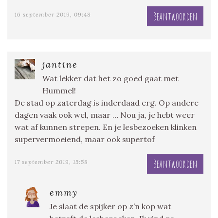
Beantwoorden
16 september 2019, 09:48
jantine
Wat lekker dat het zo goed gaat met
Hummel!
De stad op zaterdag is inderdaad erg. Op andere
dagen vaak ook wel, maar … Nou ja, je hebt weer
wat af kunnen strepen. En je lesbezoeken klinken
supervermoeiend, maar ook supertof
Beantwoorden
17 september 2019, 15:58
emmy
Je slaat de spijker op z’n kop wat