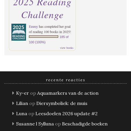
2025 Reading
Challenge
Emmy
has completed her goal
of reading 100 books in 2025!
185 of
100 (100%)
view books
recente reacties
Ky-er
op
Aquamarkers van de action
Lilian
op
Diersymboliek: de muis
Luna
op
Leesdoelen 2026 update #2
Susanne l Sylluna
op
Beschadigde boeken