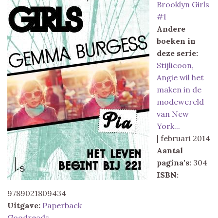
Brooklyn Girls
#1
Andere
boeken in
deze serie:
Stijlicoon,
Angie wil het
maken in de
modewereld
van New
York...
| februari 2014
Aantal
pagina's:
304
ISBN:
9789021809434
Uitgave:
Paperback
Goodreads