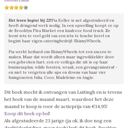
Het leven begint bij 22!
Pia Keller is net afgestudeerd en
heeft dringend werk nodig. In een opwelling koopt ze op
de Brooklyn Flea Market een knalroze food truck. Ze
leent iets te veel geld van een iets te louche kerel en
begint haar eigen cateringbedrijf: SkinnyWheels.
Pia werkt keihard om SkinnyWheels tot een succes te
maken. Maar dat wordt alleen maar ingewikkelder door
een gebroken hart, een ex-collega die uit is op haar
businessplan, wilde feesten, wraak, een gevangenisstraf -
en niet te vergeten alle ups en downs van haar vier
huisgenoten Julia, Coco, Madeleine en Angie.
Dit boek mocht ik ontvangen van Luitingh en is tevens
het boek van de maand maart, waardoor het deze
maand te koop is voor de actieprijs van €14,95!
Koop dit boek op bol!
Als afgestudeerde 23 jarige (ja ok, ik doe nog een
deeltijdopleiding, maar toch) leek dit boek,
Brooklyn