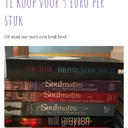
Te koop voor 5 euro per
stuk
Of mail me met een leuk bod.