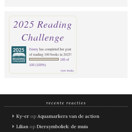
2025 Reading
Challenge
Emmy
has completed her goal
of reading 100 books in 2025!
185 of
100 (100%)
view books
recente reacties
Ky-er
op
Aquamarkers van de action
Lilian
op
Diersymboliek: de muis