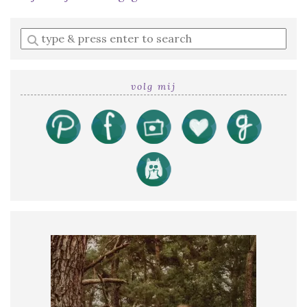
Enter
a
search
query
volg mij