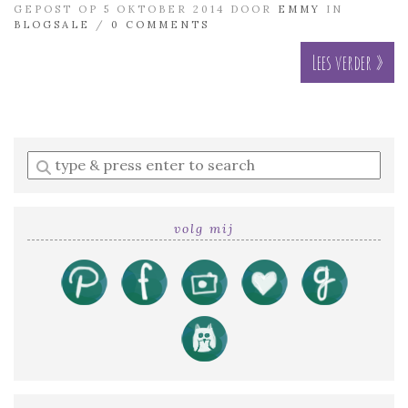
GEPOST OP 5 OKTOBER 2014 DOOR
EMMY
IN
BLOGSALE
/
0 COMMENTS
Lees verder »
Enter
a
search
query
volg mij