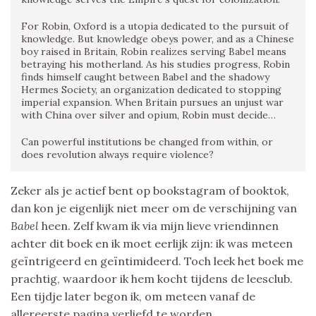
For Robin, Oxford is a utopia dedicated to the pursuit of
knowledge. But knowledge obeys power, and as a Chinese
boy raised in Britain, Robin realizes serving Babel means
betraying his motherland. As his studies progress, Robin
finds himself caught between Babel and the shadowy
Hermes Society, an organization dedicated to stopping
imperial expansion. When Britain pursues an unjust war
with China over silver and opium, Robin must decide…
Can powerful institutions be changed from within, or
does revolution always require violence?
Zeker als je actief bent op bookstagram of booktok,
dan kon je eigenlijk niet meer om de verschijning van
Babel
heen. Zelf kwam ik via mijn lieve vriendinnen
achter dit boek en ik moet eerlijk zijn: ik was meteen
geïntrigeerd en geïntimideerd. Toch leek het boek me
prachtig, waardoor ik hem kocht tijdens de leesclub.
Een tijdje later begon ik, om meteen vanaf de
allereerste pagina verliefd te worden.