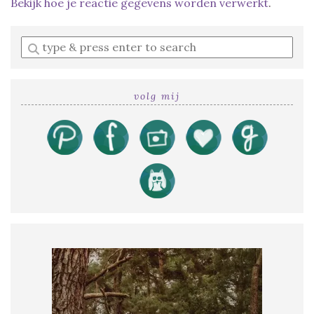
Bekijk hoe je reactie gegevens worden verwerkt
.
Enter
a
search
query
volg mij