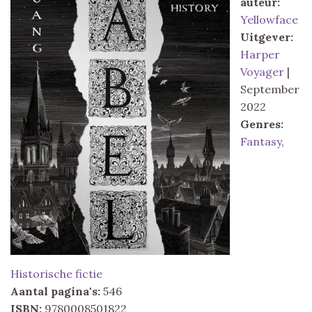
auteur:
Yellowface
Uitgever:
Harper
Voyager
|
September
2022
Genres:
Fantasy
,
Historische fictie
Aantal pagina's:
546
ISBN:
9780008501822