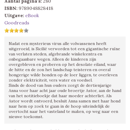
Aantal pagina's:
280
ISBN:
9789048828418
Uitgave:
eBook
Goodreads
Nadat een mysterieus virus alle volwassenen heeft
uitgeroeid, is Sicilië verworden tot een gigantische ruïne
van verlaten steden, afgebrande winkelcentra en
onbegaanbare wegen. Alleen de kinderen zijn
overgebleven en proberen op het desolate eiland, waar
de hitte en de zon het landschap teisteren en overal
hongerige wilde honden op de loer liggen, te overleven
zonder elektriciteit, vers water en voedsel.
Sinds de dood van hun ouders zorgt de dertienjarige
Anna voor haar acht jaar oude broertje Astor, aan de hand
van het notitieboekje dat haar moeder achterliet. Als
Astor wordt ontvoerd, besluit Anna samen met haar hond
naar hem op zoek te gaan in de hoop uiteindelijk de
overtocht naar het vasteland te maken, op weg naar een
nieuwe toekomst.