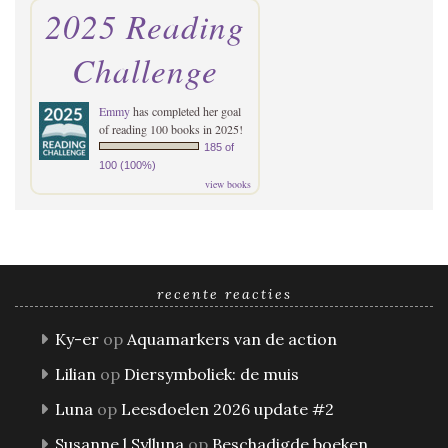
2025 Reading
Challenge
Emmy
has completed her goal
of reading 100 books in 2025!
185 of
100 (100%)
view books
recente reacties
Ky-er
op
Aquamarkers van de action
Lilian
op
Diersymboliek: de muis
Luna
op
Leesdoelen 2026 update #2
Susanne l Sylluna
op
Beschadigde boeken