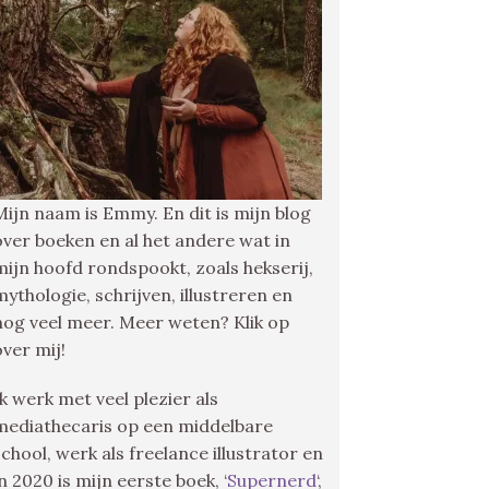
Mijn naam is Emmy. En dit is mijn blog
over boeken en al het andere wat in
mijn hoofd rondspookt, zoals hekserij,
mythologie, schrijven, illustreren en
nog veel meer. Meer weten? Klik op
over mij!
Ik werk met veel plezier als
mediathecaris op een middelbare
school, werk als freelance illustrator en
in 2020 is mijn eerste boek, ‘
Supernerd
‘,