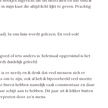
hoekjes ingericht die dit uitstralen en dat vind ik
in mijn kast die altijd licht lijkt te geven. Prachtig
ad). In ons huis wordt gelezen. En veel ook!
goed of iets anders is: helemaal opgeruimd is het
rdt duidelijk geleefd.
t is er nerdy en ik denk dat veel mensen zich er
s om te zijn, ook al heb ik bijvoorbeeld veel moeite
nze buren hebben namelijk vaak commentaar en daar
r schijt aan te hebben. Dit jaar zit ik lekker buiten
t verpesten door zo’n mens.