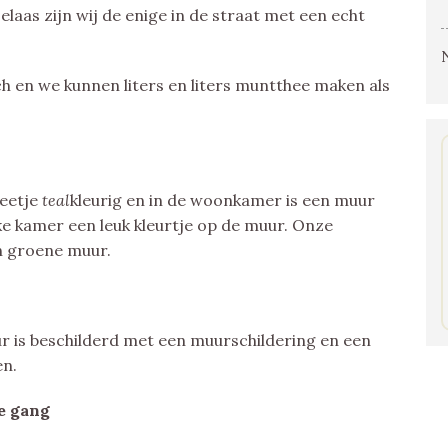
laas zijn wij de enige in de straat met een echt
h en we kunnen liters en liters muntthee maken als
beetje
teal
kleurig en in de woonkamer is een muur
ke kamer een leuk kleurtje op de muur. Onze
en groene muur.
ur is beschilderd met een muurschildering en een
en.
de gang