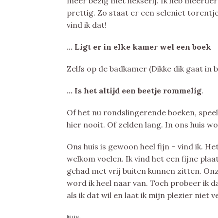
meer bezig met hekserij. Ik heb meerdere 
prettig. Zo staat er een seleniet torentje 
vind ik dat!
… Ligt er in elke kamer wel een boek
Zelfs op de badkamer (Dikke dik gaat in b
… Is het altijd een beetje rommelig
.
Of het nu rondslingerende boeken, speel
hier nooit. Of zelden lang. In ons huis wo
Ons huis is gewoon heel fijn – vind ik. He
welkom voelen. Ik vind het een fijne plaat
gehad met vrij buiten kunnen zitten. O
word ik heel naar van. Toch probeer ik daa
als ik dat wil en laat ik mijn plezier nie
Delen: