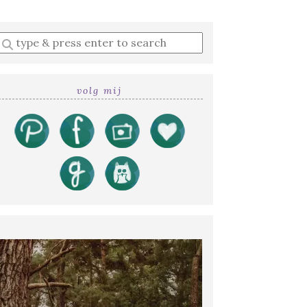
Enter
a
search
query
volg mij