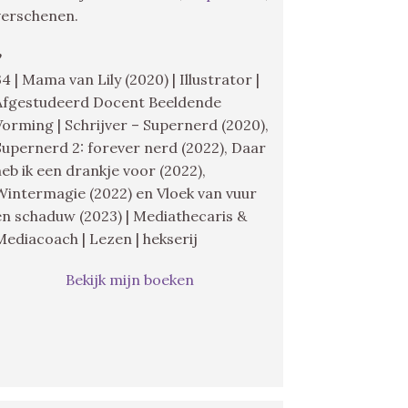
verschenen.
♥
34 | Mama van Lily (2020) | Illustrator |
Afgestudeerd Docent Beeldende
Vorming | Schrijver – Supernerd (2020),
Supernerd 2: forever nerd (2022), Daar
heb ik een drankje voor (2022),
Wintermagie (2022) en Vloek van vuur
en schaduw (2023) | Mediathecaris &
Mediacoach | Lezen | hekserij
Bekijk mijn boeken