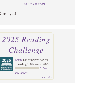
binnenkort
None yet!
2025 Reading
Challenge
Emmy
has completed her goal
of reading 100 books in 2025!
185 of
100 (100%)
view books