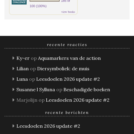
185 of
100 (100%)
view books
recente reacties
Ky-er
op
Aquamarkers van de action
Lilian
op
Diersymboliek: de muis
Luna
op
Leesdoelen 2026 update #2
Susanne l Sylluna
op
Beschadigde boeken
Marjolijn
op
Leesdoelen 2026 update #2
recente berichten
Leesdoelen 2026 update #2