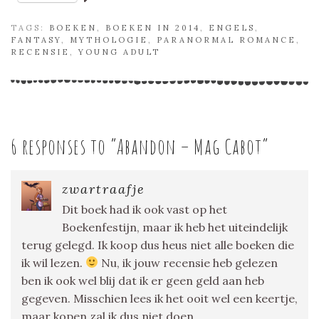
TAGS:
BOEKEN
,
BOEKEN IN 2014
,
ENGELS
,
FANTASY
,
MYTHOLOGIE
,
PARANORMAL ROMANCE
,
RECENSIE
,
YOUNG ADULT
6 responses to “
Abandon – Mag Cabot
”
zwartraafje
Dit boek had ik ook vast op het
Boekenfestijn, maar ik heb het uiteindelijk
terug gelegd. Ik koop dus heus niet alle boeken die
ik wil lezen.
Nu, ik jouw recensie heb gelezen
ben ik ook wel blij dat ik er geen geld aan heb
gegeven. Misschien lees ik het ooit wel een keertje,
maar kopen zal ik dus niet doen.