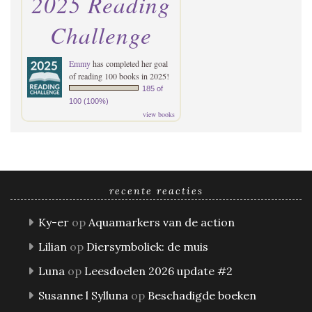
2025 Reading
Challenge
Emmy
has completed her goal
of reading 100 books in 2025!
185 of
100 (100%)
view books
recente reacties
Ky-er
op
Aquamarkers van de action
Lilian
op
Diersymboliek: de muis
Luna
op
Leesdoelen 2026 update #2
Susanne l Sylluna
op
Beschadigde boeken