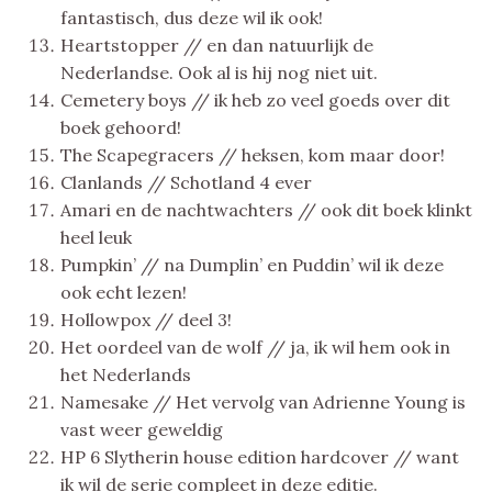
fantastisch, dus deze wil ik ook!
Heartstopper // en dan natuurlijk de
Nederlandse. Ook al is hij nog niet uit.
Cemetery boys // ik heb zo veel goeds over dit
boek gehoord!
The Scapegracers // heksen, kom maar door!
Clanlands // Schotland 4 ever
Amari en de nachtwachters // ook dit boek klinkt
heel leuk
Pumpkin’ // na Dumplin’ en Puddin’ wil ik deze
ook echt lezen!
Hollowpox // deel 3!
Het oordeel van de wolf // ja, ik wil hem ook in
het Nederlands
Namesake // Het vervolg van Adrienne Young is
vast weer geweldig
HP 6 Slytherin house edition hardcover // want
ik wil de serie compleet in deze editie.