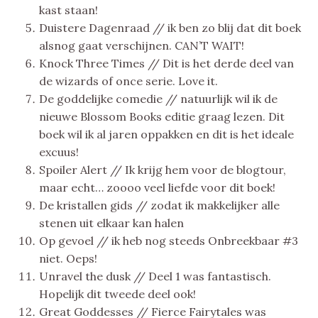
kast staan!
Duistere Dagenraad // ik ben zo blij dat dit boek
alsnog gaat verschijnen. CAN’T WAIT!
Knock Three Times // Dit is het derde deel van
de wizards of once serie. Love it.
De goddelijke comedie // natuurlijk wil ik de
nieuwe Blossom Books editie graag lezen. Dit
boek wil ik al jaren oppakken en dit is het ideale
excuus!
Spoiler Alert // Ik krijg hem voor de blogtour,
maar echt… zoooo veel liefde voor dit boek!
De kristallen gids // zodat ik makkelijker alle
stenen uit elkaar kan halen
Op gevoel // ik heb nog steeds Onbreekbaar #3
niet. Oeps!
Unravel the dusk // Deel 1 was fantastisch.
Hopelijk dit tweede deel ook!
Great Goddesses // Fierce Fairytales was