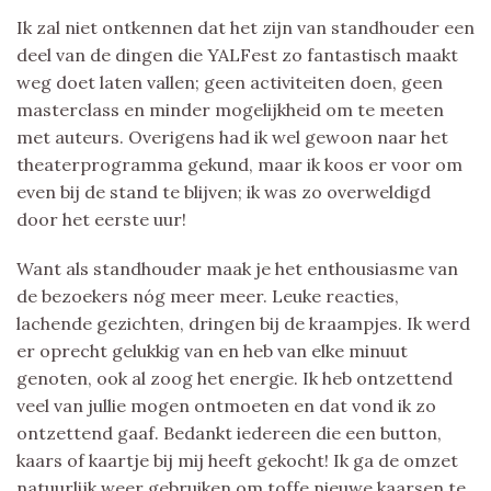
Ik zal niet ontkennen dat het zijn van standhouder een
deel van de dingen die YALFest zo fantastisch maakt
weg doet laten vallen; geen activiteiten doen, geen
masterclass en minder mogelijkheid om te meeten
met auteurs. Overigens had ik wel gewoon naar het
theaterprogramma gekund, maar ik koos er voor om
even bij de stand te blijven; ik was zo overweldigd
door het eerste uur!
Want als standhouder maak je het enthousiasme van
de bezoekers nóg meer meer. Leuke reacties,
lachende gezichten, dringen bij de kraampjes. Ik werd
er oprecht gelukkig van en heb van elke minuut
genoten, ook al zoog het energie. Ik heb ontzettend
veel van jullie mogen ontmoeten en dat vond ik zo
ontzettend gaaf. Bedankt iedereen die een button,
kaars of kaartje bij mij heeft gekocht! Ik ga de omzet
natuurlijk weer gebruiken om toffe nieuwe kaarsen te