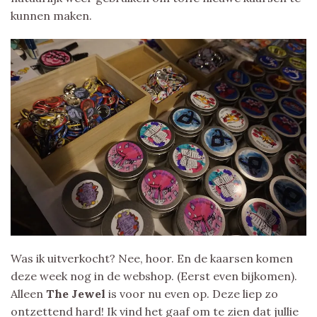
kunnen maken.
Was ik uitverkocht? Nee, hoor. En de kaarsen komen
deze week nog in de webshop. (Eerst even bijkomen).
Alleen
The Jewel
is voor nu even op. Deze liep zo
ontzettend hard! Ik vind het gaaf om te zien dat jullie