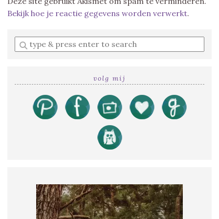
Deze site gebruikt Akismet om spam te verminderen.
Bekijk hoe je reactie gegevens worden verwerkt
.
Enter
a
search
query
volg mij