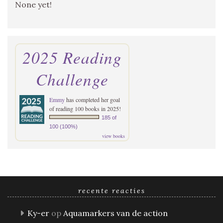
None yet!
2025 Reading
Challenge
Emmy
has completed her goal
of reading 100 books in 2025!
185 of
100 (100%)
view books
recente reacties
Ky-er
op
Aquamarkers van de action