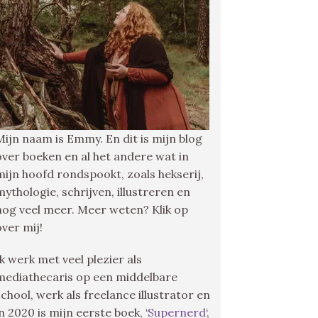
Mijn naam is Emmy. En dit is mijn blog
over boeken en al het andere wat in
mijn hoofd rondspookt, zoals hekserij,
mythologie, schrijven, illustreren en
nog veel meer. Meer weten? Klik op
over mij!
Ik werk met veel plezier als
mediathecaris op een middelbare
school, werk als freelance illustrator en
in 2020 is mijn eerste boek, ‘
Supernerd
‘,