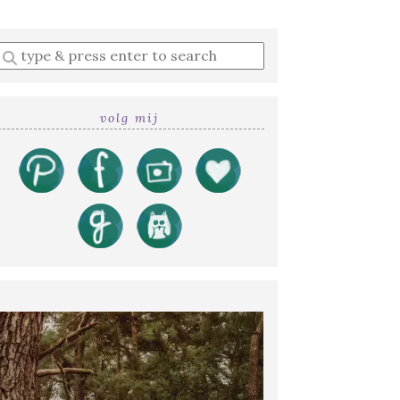
Enter
a
search
query
volg mij