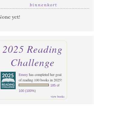
binnenkort
None yet!
2025 Reading
Challenge
Emmy
has completed her goal
of reading 100 books in 2025!
185 of
100 (100%)
view books