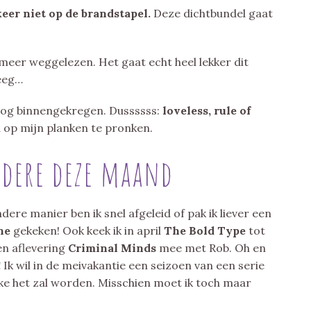
keer niet op de brandstapel.
Deze dichtbundel gaat
meer weggelezen. Het gaat echt heel lekker dit
leeg…
 nog binnengekregen. Dussssss:
loveless, rule of
u op mijn planken te pronken.
ndere deze maand
ndere manier ben ik snel afgeleid of pak ik liever een
ne
gekeken! Ook keek ik in april
The Bold Type
tot
en aflevering
Criminal Minds
mee met Rob. Oh en
!
Ik wil in de meivakantie een seizoen van een serie
lke het zal worden. Misschien moet ik toch maar