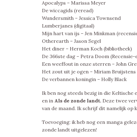
Apocalyps – Marissa Meyer
De wiccagids (reread)
Wundersmith – Jessica Townsend
Lumberjanes (digitaal)
Mijn hart van ijs – Jen Minkman (recens
Otherearth – Jason Segel
Het diner – Herman Koch (bibliotheek)
De 366ste dag – Petra Doom (Recensie-
Een weeffout in onze sterren – John Gre
Het zout uit je ogen – Miriam Bruijstens 
De verbannen koningin – Holly Black
Ik ben nog steeds bezig in die Keltische 
en in
Als de zonde landt.
Deze twee verw
van de maand. Ik schrijf dit namelijk op
Toevoeging: ik heb nog een manga geleze
zonde landt uitgelezen!