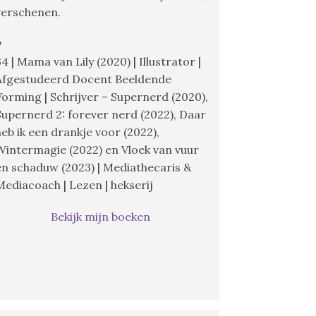
verschenen.
♥
34 | Mama van Lily (2020) | Illustrator |
Afgestudeerd Docent Beeldende
Vorming | Schrijver – Supernerd (2020),
Supernerd 2: forever nerd (2022), Daar
heb ik een drankje voor (2022),
Wintermagie (2022) en Vloek van vuur
en schaduw (2023) | Mediathecaris &
Mediacoach | Lezen | hekserij
Bekijk mijn boeken