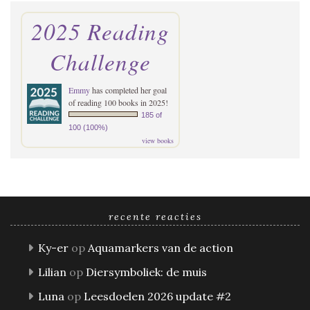
2025 Reading
Challenge
Emmy
has completed her goal
of reading 100 books in 2025!
185 of
100 (100%)
view books
recente reacties
Ky-er
op
Aquamarkers van de action
Lilian
op
Diersymboliek: de muis
Luna
op
Leesdoelen 2026 update #2