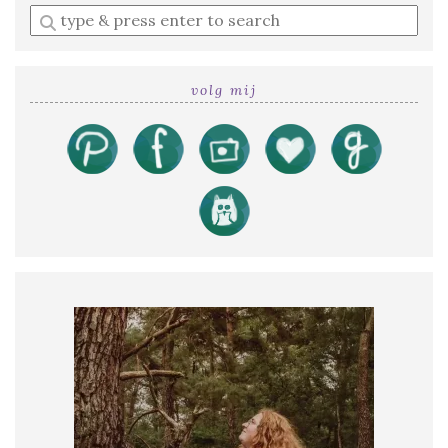
Enter
a
search
query
volg mij