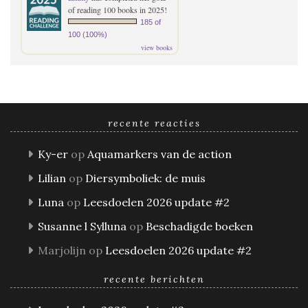
of reading 100 books in 2025!
185 of
100 (100%)
view books
recente reacties
Ky-er
op
Aquamarkers van de action
Lilian
op
Diersymboliek: de muis
Luna
op
Leesdoelen 2026 update #2
Susanne l Sylluna
op
Beschadigde boeken
Marjolijn
op
Leesdoelen 2026 update #2
recente berichten