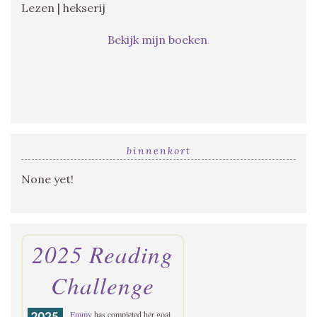
Lezen | hekserij
Bekijk mijn boeken
binnenkort
None yet!
2025 Reading
Challenge
Emmy
has completed her goal