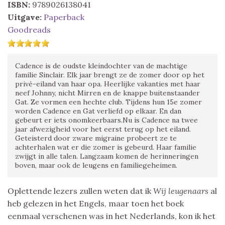
ISBN:
9789026138041
Uitgave:
Paperback
Goodreads
Cadence is de oudste kleindochter van de machtige
familie Sinclair. Elk jaar brengt ze de zomer door op het
privé-eiland van haar opa. Heerlijke vakanties met haar
neef Johnny, nicht Mirren en de knappe buitenstaander
Gat. Ze vormen een hechte club. Tijdens hun 15e zomer
worden Cadence en Gat verliefd op elkaar. En dan
gebeurt er iets onomkeerbaars.Nu is Cadence na twee
jaar afwezigheid voor het eerst terug op het eiland.
Geteisterd door zware migraine probeert ze te
achterhalen wat er die zomer is gebeurd. Haar familie
zwijgt in alle talen. Langzaam komen de herinneringen
boven, maar ook de leugens en familiegeheimen.
Oplettende lezers zullen weten dat ik
Wij leugenaars
al
heb gelezen in het Engels, maar toen het boek
eenmaal verschenen was in het Nederlands, kon ik het