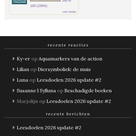
185 of
100 (100%)
view books
recente reacties
Ky-er
op
Aquamarkers van de action
Lilian
op
Diersymboliek: de muis
Luna
op
Leesdoelen 2026 update #2
Susanne l Sylluna
op
Beschadigde boeken
Marjolijn
op
Leesdoelen 2026 update #2
recente berichten
Leesdoelen 2026 update #2