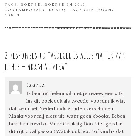
TAGS:
BOEKEN
,
BOEKEN IN 2019
,
CONTEMPORARY
,
LGBTQ
,
RECENSIE
,
YOUNG
ADULT
2 responses to “
Vroeger is alles wat ik van
je heb – Adam Silvera
”
laurie
Ik ben het helemaal met je review eens. Ik
las dit boek ook als tweede, voordat ik wist
dat ze in het Nederlands zouden verschijnen.
Maakt voor mij niets uit, want geen ebooks. Ik ben
heel benieuwd of Meer Gelukkig Dan Niet goed in
dit rijtje zal passen! Wat ik ook heel tof vind is dat