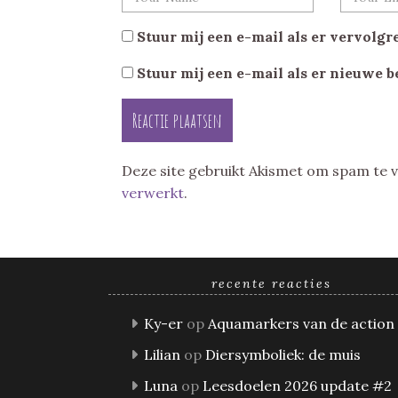
Stuur mij een e-mail als er vervolgre
Stuur mij een e-mail als er nieuwe b
Deze site gebruikt Akismet om spam te
verwerkt
.
recente reacties
Ky-er
op
Aquamarkers van de action
Lilian
op
Diersymboliek: de muis
Luna
op
Leesdoelen 2026 update #2