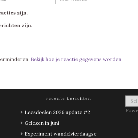
acties zijn.
erichten zijn.
 verminderen.
Bekijk hoe je reactie gegevens worden
recente berichten
Powe
Leesdoelen 2026 update #2
Gelezen in juni
Experiment wandelvierdaagse