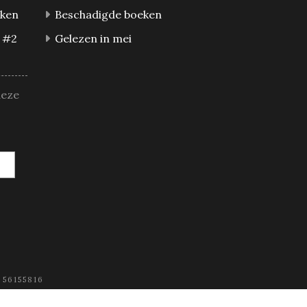
eken
Beschadigde boeken
 #2
Gelezen in mei
deze
 56155816