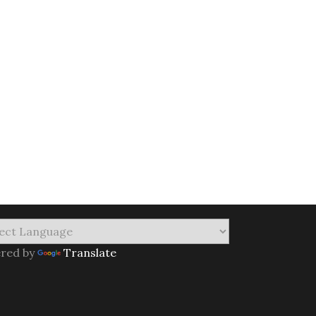
red by
Translate