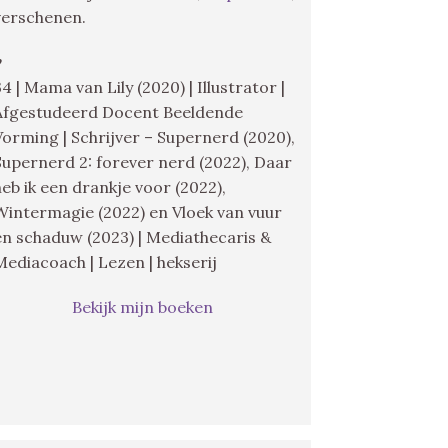
verschenen.
♥
34 | Mama van Lily (2020) | Illustrator |
Afgestudeerd Docent Beeldende
Vorming | Schrijver – Supernerd (2020),
Supernerd 2: forever nerd (2022), Daar
heb ik een drankje voor (2022),
Wintermagie (2022) en Vloek van vuur
en schaduw (2023) | Mediathecaris &
Mediacoach | Lezen | hekserij
Bekijk mijn boeken