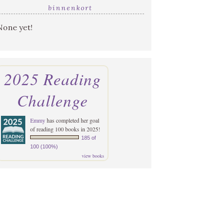
binnenkort
None yet!
2025 Reading
Challenge
Emmy
has completed her goal
of reading 100 books in 2025!
185 of
100 (100%)
view books