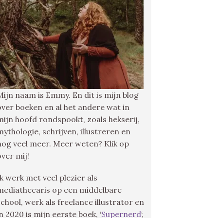
Mijn naam is Emmy. En dit is mijn blog
over boeken en al het andere wat in
mijn hoofd rondspookt, zoals hekserij,
mythologie, schrijven, illustreren en
nog veel meer. Meer weten? Klik op
over mij!
Ik werk met veel plezier als
mediathecaris op een middelbare
school, werk als freelance illustrator en
in 2020 is mijn eerste boek, ‘
Supernerd
‘,