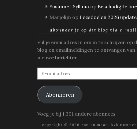
Susanne l Sylluna
op
Beschadigde bo
Marjolijn
op
Leesdoelen 2026 update
abonneer je op dit blog via e-mail
Vul je emailadres in om in te schrijven op 
blog en emailmeldingen te ontvangen van
nieuwe berichten.
E-
mailadres
Abonneren
Voeg je bij 1.301 andere abonnees
copyright © 2026 zon en maan. kvk nummer