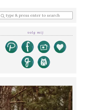
Enter
a
search
query
volg mij