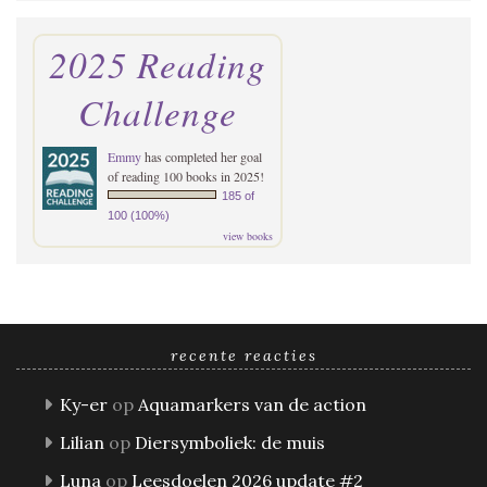
2025 Reading
Challenge
Emmy
has completed her goal
of reading 100 books in 2025!
185 of
100 (100%)
view books
recente reacties
Ky-er
op
Aquamarkers van de action
Lilian
op
Diersymboliek: de muis
Luna
op
Leesdoelen 2026 update #2