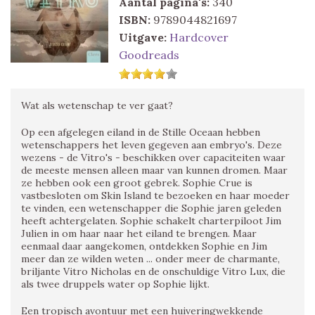
Aantal pagina's:
340
ISBN:
9789044821697
Uitgave:
Hardcover
Goodreads
Wat als wetenschap te ver gaat?
Op een afgelegen eiland in de Stille Oceaan hebben
wetenschappers het leven gegeven aan embryo's. Deze
wezens - de Vitro's - beschikken over capaciteiten waar
de meeste mensen alleen maar van kunnen dromen. Maar
ze hebben ook een groot gebrek. Sophie Crue is
vastbesloten om Skin Island te bezoeken en haar moeder
te vinden, een wetenschapper die Sophie jaren geleden
heeft achtergelaten. Sophie schakelt charterpiloot Jim
Julien in om haar naar het eiland te brengen. Maar
eenmaal daar aangekomen, ontdekken Sophie en Jim
meer dan ze wilden weten ... onder meer de charmante,
briljante Vitro Nicholas en de onschuldige Vitro Lux, die
als twee druppels water op Sophie lijkt.
Een tropisch avontuur met een huiveringwekkende