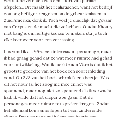
wel dat de verhalen zich een soort van parallel
afspelen… Dit maakt het realistischer, want het bedrijf
zou nog heftiger reageren na de gebeurtenissen in
Zuid Amerika, denk ik. Toch voel je duidelijk dat gevaar
van Corpus en de macht die ze hebben. Omdat Khoury
niet bang is om heftige keuzes te maken, sta je toch
elke keer weer voor een verrassing.
Lux vond ik als
Vitro
een interessant personage, maar
ik had graag gehad dat ze wat meer ruimte had gehad
voor ontwikkeling. Wat ik merkte aan
Vitro
is dat ik het
grootste gedeelte van het boek een soort inleiding
vond. Op 2/3 van het boek schrok ik een beetje.. Was
dit het nou? Ja, het zoog me mee en het was
spannend, maar nog niet zo spannend als ik verwacht
had. Ik wilde dat het dieper zou gaan. Dat de
personages meer ruimte tot spreken kregen.. Zodat
het allemaal kon samenlopen tot een zinderende
climax. Dat was voor mij helaas een beetje een