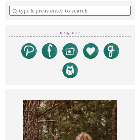
Enter
a
search
query
volg mij