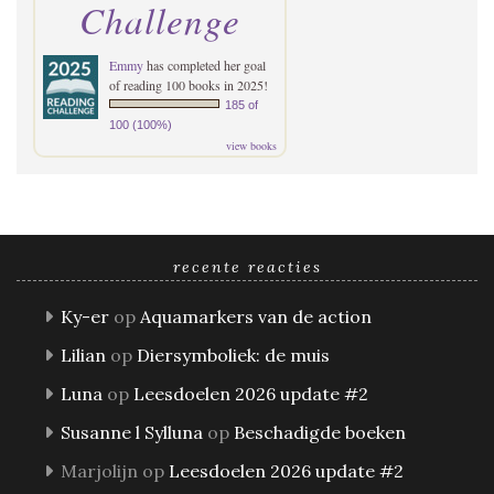
Challenge
Emmy
has completed her goal
of reading 100 books in 2025!
185 of
100 (100%)
view books
recente reacties
Ky-er
op
Aquamarkers van de action
Lilian
op
Diersymboliek: de muis
Luna
op
Leesdoelen 2026 update #2
Susanne l Sylluna
op
Beschadigde boeken
Marjolijn
op
Leesdoelen 2026 update #2