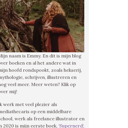
Mijn naam is Emmy. En dit is mijn blog
over boeken en al het andere wat in
mijn hoofd rondspookt, zoals hekserij,
mythologie, schrijven, illustreren en
nog veel meer. Meer weten? Klik op
over mij!
Ik werk met veel plezier als
mediathecaris op een middelbare
school, werk als freelance illustrator en
in 2020 is mijn eerste boek, ‘
Supernerd
‘,