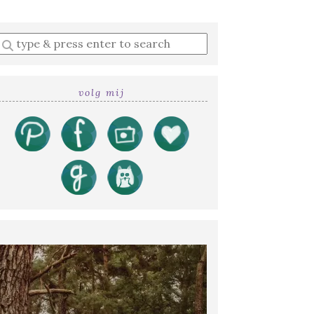
Enter
a
search
query
volg mij