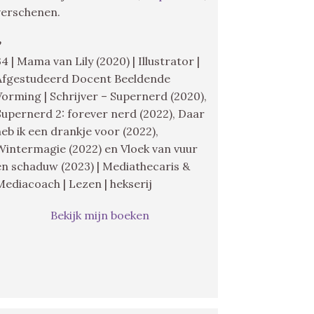
verschenen.
♥
34 | Mama van Lily (2020) | Illustrator |
Afgestudeerd Docent Beeldende
Vorming | Schrijver – Supernerd (2020),
Supernerd 2: forever nerd (2022), Daar
heb ik een drankje voor (2022),
Wintermagie (2022) en Vloek van vuur
en schaduw (2023) | Mediathecaris &
Mediacoach | Lezen | hekserij
Bekijk mijn boeken