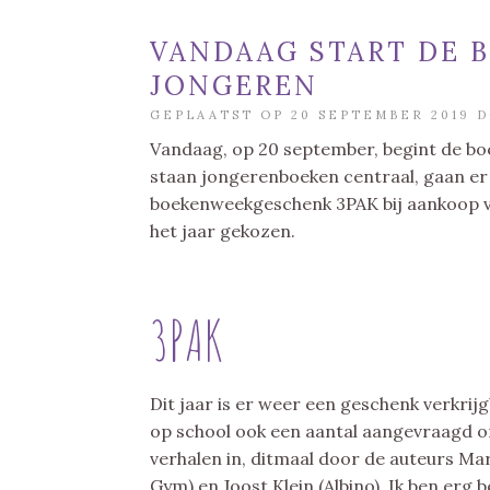
VANDAAG START DE 
JONGEREN
GEPLAATST OP 20 SEPTEMBER 2019 
Vandaag, op 20 september, begint de b
staan jongerenboeken centraal, gaan er a
boekenweekgeschenk 3PAK bij aankoop v
het jaar gekozen.
3PAK
Dit jaar is er weer een geschenk verkrij
op school ook een aantal aangevraagd om
verhalen in, ditmaal door de auteurs M
Gym) en Joost Klein (Albino). Ik ben erg