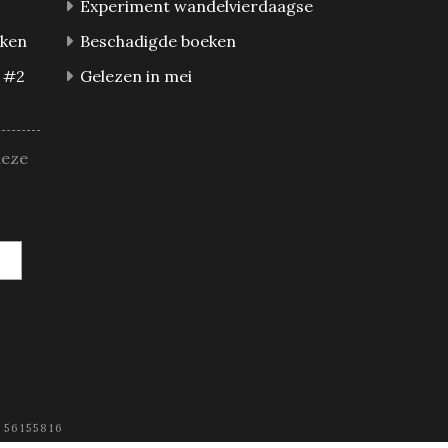
Experiment wandelvierdaagse
eken
Beschadigde boeken
 #2
Gelezen in mei
deze
 56155816