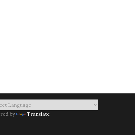
red by
Translate