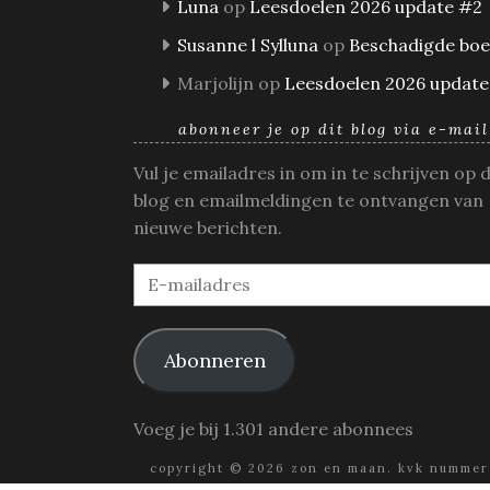
Luna
op
Leesdoelen 2026 update #2
Susanne l Sylluna
op
Beschadigde bo
Marjolijn
op
Leesdoelen 2026 update
abonneer je op dit blog via e-mail
Vul je emailadres in om in te schrijven op 
blog en emailmeldingen te ontvangen van
nieuwe berichten.
E-
mailadres
Abonneren
Voeg je bij 1.301 andere abonnees
copyright © 2026 zon en maan. kvk nummer