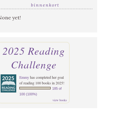
binnenkort
None yet!
2025 Reading
Challenge
Emmy
has completed her goal
of reading 100 books in 2025!
185 of
100 (100%)
view books