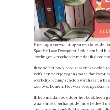
Hoe hoge verwachtingen een boek de d
Spanish Love Deception.
Iedereen had het 
leerlingen verzekerde me dat ik deze moe
Ik vond het boek rete saai en ik voelde 
zelfs een beetje tegen (maar dat komt h
werkelijk weinig schelen wat haar en haa
zou overkomen. Het was voorspelbaar en 
Ik heb me dan ook door het boek heen g
waarom ik überhaupt de moeite deed om 
zou worden, denk ik. Helaas niet mijn di