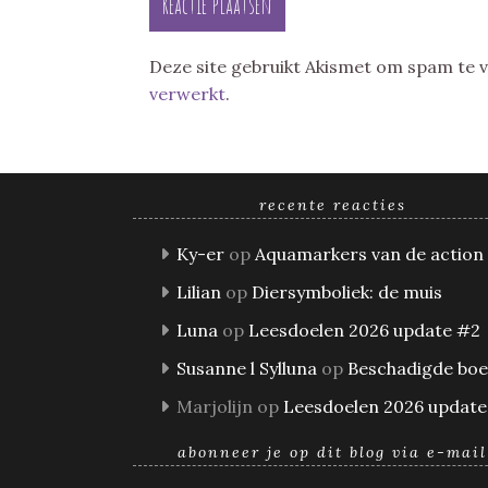
Deze site gebruikt Akismet om spam te
verwerkt
.
recente reacties
Ky-er
op
Aquamarkers van de action
Lilian
op
Diersymboliek: de muis
Luna
op
Leesdoelen 2026 update #2
Susanne l Sylluna
op
Beschadigde bo
Marjolijn
op
Leesdoelen 2026 update
abonneer je op dit blog via e-mail