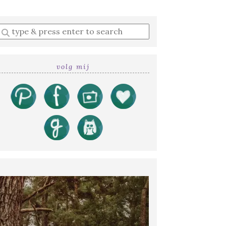
Enter
a
search
query
volg mij