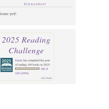
binnenkort
None yet!
2025 Reading
Challenge
Emmy
has completed her goal
of reading 100 books in 2025!
185 of
100 (100%)
view books