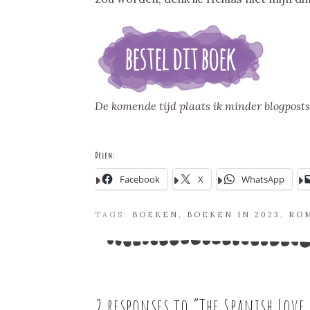
De komende tijd plaats ik minder blogposts
Delen:
Facebook
X
WhatsApp
TAGS:
BOEKEN
,
BOEKEN IN 2023
,
RO
2 responses to “
The Spanish Love