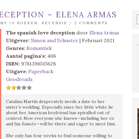
ECEPTION – ELENA ARMAS
MMY
IN
BOEKEN
,
RECENSIE
/
2 COMMENTS
The spanish love deception
door
Elena Armas
Uitgever:
Simon and Schuster
| Februari 2021
Genres:
Romantiek
Aantal pagina's:
468
ISBN:
9781398515628
Uitgave:
Paperback
Goodreads
Catalina Martín desperately needs a date to her
sister’s wedding. Especially since her little white lie
about her American boyfriend has spiralled out of
control. Now everyone she knows—including her ex
and his fiancée—will be there and eager to meet him.
She only has four weeks to find someone willing to