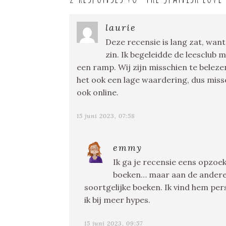
laurie
Deze recensie is lang zat, want
zin. Ik begeleidde de leesclub 
een ramp. Wij zijn misschien te belez
het ook een lage waardering, dus missc
ook online.
15 juni 2023, 07:58
emmy
Ik ga je recensie eens opzoe
boeken… maar aan de andere k
soortgelijke boeken. Ik vind hem per
ik bij meer hypes.
15 juni 2023, 09:57