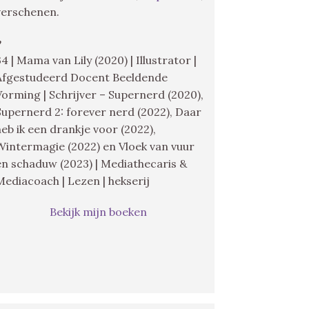
verschenen.
♥
34 | Mama van Lily (2020) | Illustrator |
Afgestudeerd Docent Beeldende
Vorming | Schrijver – Supernerd (2020),
Supernerd 2: forever nerd (2022), Daar
heb ik een drankje voor (2022),
Wintermagie (2022) en Vloek van vuur
en schaduw (2023) | Mediathecaris &
Mediacoach | Lezen | hekserij
Bekijk mijn boeken