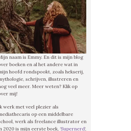
Mijn naam is Emmy. En dit is mijn blog
over boeken en al het andere wat in
mijn hoofd rondspookt, zoals hekserij,
mythologie, schrijven, illustreren en
nog veel meer. Meer weten? Klik op
over mij!
Ik werk met veel plezier als
mediathecaris op een middelbare
school, werk als freelance illustrator en
in 2020 is mijn eerste boek, ‘
Supernerd
‘,