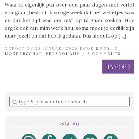
Waar ik eigenlijk pas over een paar dagen met verlof
zou gaan, besloot ik vorige week dat het welletjes was
en dat het tijd was om rust op te gaan zoeken. Hoe
erg ik ook van mijn werk hou, soms moet je eerlijk zijn
naar jezelf en dat heb ik gedaan. Dus sloot ik op […]
GEPOST OP 28 JANUARI 2020 DOOR
EMMY
IN
MOEDERSCHAP
,
PERSOONLIJK
/
2 COMMENTS
Lees verder »
Enter
a
search
query
volg mij