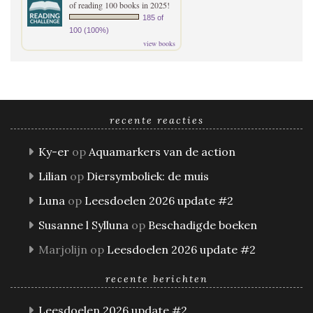
of reading 100 books in 2025!
185 of
100 (100%)
view books
recente reacties
Ky-er
op
Aquamarkers van de action
Lilian
op
Diersymboliek: de muis
Luna
op
Leesdoelen 2026 update #2
Susanne l Sylluna
op
Beschadigde boeken
Marjolijn
op
Leesdoelen 2026 update #2
recente berichten
Leesdoelen 2026 update #2