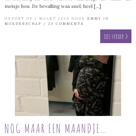
meisje hou. De bevalling was snel, heel […]
GEPOST OP 2 MAART 2020 DOOR
EMMY
IN
MOEDERSCHAP
/
23 COMMENTS
Lees verder »
NOG MAAR EEN MAANDJE…