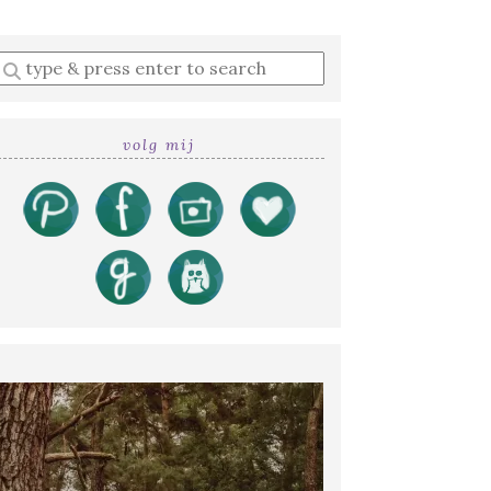
Enter
a
search
query
volg mij