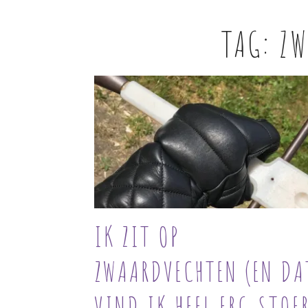
TAG:
ZW
IK ZIT OP
ZWAARDVECHTEN (EN DA
VIND IK HEEL ERG STOER