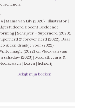
verschenen.
♥
34 | Mama van Lily (2020) | Illustrator |
Afgestudeerd Docent Beeldende
Vorming | Schrijver – Supernerd (2020),
Supernerd 2: forever nerd (2022), Daar
heb ik een drankje voor (2022),
Wintermagie (2022) en Vloek van vuur
en schaduw (2023) | Mediathecaris &
Mediacoach | Lezen | hekserij
Bekijk mijn boeken