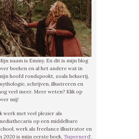
Mijn naam is Emmy. En dit is mijn blog
over boeken en al het andere wat in
mijn hoofd rondspookt, zoals hekserij,
mythologie, schrijven, illustreren en
nog veel meer. Meer weten? Klik op
over mij!
Ik werk met veel plezier als
mediathecaris op een middelbare
school, werk als freelance illustrator en
in 2020 is mijn eerste boek, ‘
Supernerd
‘,