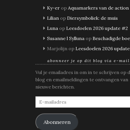
Ky-er
op
Aquamarkers van de action
Lilian
op
Diersymboliek: de muis
Luna
op
Leesdoelen 2026 update #2
Susanne l Sylluna
op
Beschadigde bo
Marjolijn
op
Leesdoelen 2026 update
abonneer je op dit blog via e-mail
Vul je emailadres in om in te schrijven op 
blog en emailmeldingen te ontvangen van
nieuwe berichten.
E-
mailadres
Abonneren