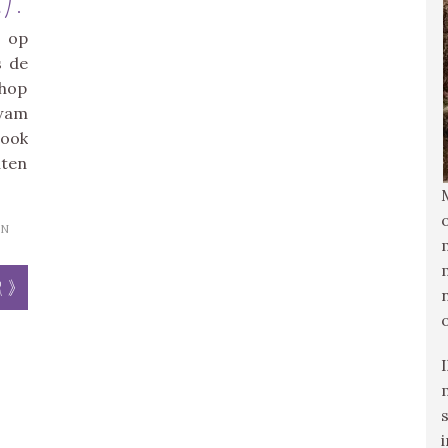
m op
s de
shop
kwam
 ook
uten
N
r »