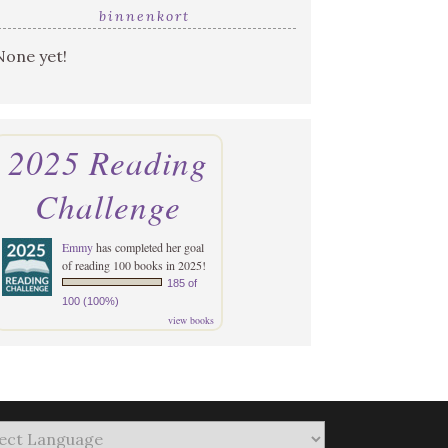
binnenkort
None yet!
2025 Reading
Challenge
Emmy
has completed her goal
of reading 100 books in 2025!
185 of
100 (100%)
view books