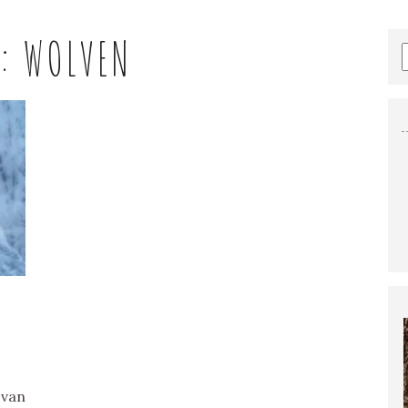
G:
WOLVEN
F
 van