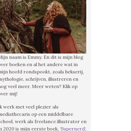
Mijn naam is Emmy. En dit is mijn blog
over boeken en al het andere wat in
mijn hoofd rondspookt, zoals hekserij,
mythologie, schrijven, illustreren en
nog veel meer. Meer weten? Klik op
over mij!
Ik werk met veel plezier als
mediathecaris op een middelbare
school, werk als freelance illustrator en
in 2020 is mijn eerste boek, ‘
Supernerd
‘,