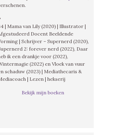
verschenen.
♥
34 | Mama van Lily (2020) | Illustrator |
Afgestudeerd Docent Beeldende
Vorming | Schrijver – Supernerd (2020),
Supernerd 2: forever nerd (2022), Daar
heb ik een drankje voor (2022),
Wintermagie (2022) en Vloek van vuur
en schaduw (2023) | Mediathecaris &
Mediacoach | Lezen | hekserij
Bekijk mijn boeken