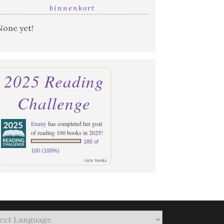
binnenkort
None yet!
2025 Reading
Challenge
Emmy
has completed her goal
of reading 100 books in 2025!
185 of
100 (100%)
view books