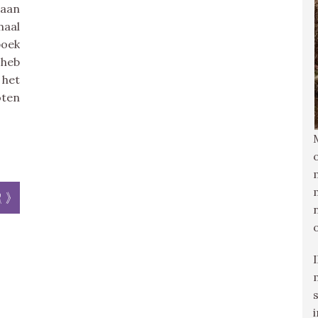
gaan
aal
boek
 heb
 het
oten
r »