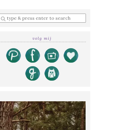
Enter
a
search
query
volg mij