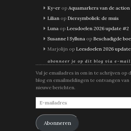
Ky-er
op
Aquamarkers van de action
Lilian
op
Diersymboliek: de muis
Luna
op
Leesdoelen 2026 update #2
Susanne l Sylluna
op
Beschadigde bo
Marjolijn
op
Leesdoelen 2026 update
abonneer je op dit blog via e-mail
Vul je emailadres in om in te schrijven op 
blog en emailmeldingen te ontvangen van
nieuwe berichten.
E-
mailadres
Abonneren