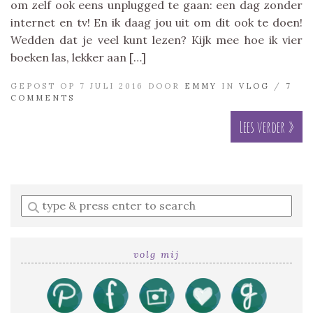
om zelf ook eens unplugged te gaan: een dag zonder
internet en tv! En ik daag jou uit om dit ook te doen!
Wedden dat je veel kunt lezen? Kijk mee hoe ik vier
boeken las, lekker aan […]
GEPOST OP 7 JULI 2016 DOOR
EMMY
IN
VLOG
/
7
COMMENTS
Lees verder »
Enter
a
search
query
volg mij