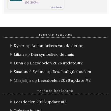
100 (100%)
view books
recente reacties
Ky-er
op
Aquamarkers van de action
Lilian
op
Diersymboliek: de muis
Luna
op
Leesdoelen 2026 update #2
Susanne l Sylluna
op
Beschadigde boeken
Marjolijn
op
Leesdoelen 2026 update #2
recente berichten
Leesdoelen 2026 update #2
Gelezen in juni